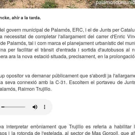
ncke, ahir a la tarda.
 del govern municipal de Palamós, ERC, i el de Junts per Catalun
a necessitat de completar l'allargament del carrer d'Enric Vinc
l de Palamós, tal i com marca el planejament urbanístic del muni
 per facilitar el trànsit d'entrada i sortida d'autobusos al 
ra ara la nova estació situada, precisament, en la prolongació 
rup opositor va demanar públicament que s'abordi ja l'allargam
 i la seva connexió amb la C-31. Escoltem el portaveu de Junt
alamós, Raimon Trujillo.
 interpretar erròniament que Trujillo es referia a habilitar 
usos i la rotonda de l'estelada, al sector de Mas Gorgoll, que a