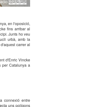
ya, en l'oposició,
ke fins arribar al
cipi. Junts ho veu
nucli urbà, amb la
d'aquest carrer al
ent d'Enric Vincke
s per Catalunya a
la connexió entre
fecta uns polígons