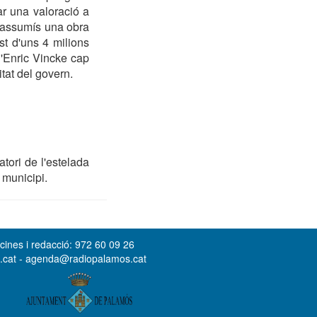
ar una valoració a
t assumís una obra
st d'uns 4 milions
d'Enric Vincke cap
itat del govern.
atori de l'estelada
 municipi.
cines i redacció: 972 60 09 26
s.cat - agenda@radiopalamos.cat