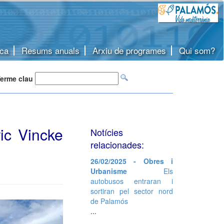
ca
Resums anuals
Arxiu de programes
Qui som?
erme clau
ic Vincke
Notícies
relacionades:
26/02/2025 - Obres i
Urbanisme
Els
autobusos entraran i
sortiran pel sector nord
de Palamós
...