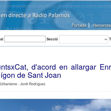
Portada
Hemerote
 al
Secció
T
ntsxCat, d'acord en allargar Enr
olígon de Sant Joan
 Urbanisme - Jordi Rodríguez