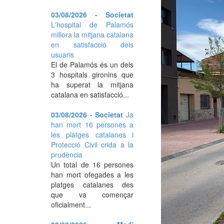
03/08/2026 - Societat
L'hospital de Palamós
millora la mitjana catalana
en satisfacció dels
usuaris
El de Palamós és un dels
3 hospitals gironins que
ha superat la mitjana
catalana en satisfacció...
03/08/2026 - Societat
Ja
han mort 16 persones a
les platges catalanes i
Protecció Civil crida a la
prudència
Un total de 16 persones
han mort ofegades a les
platges catalanes des
que va començar
oficialment...