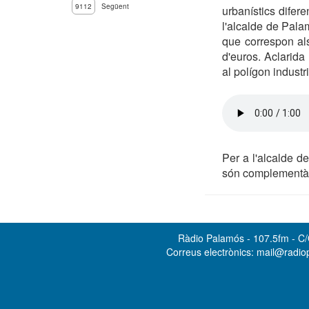
9112
Següent
urbanístics difer
l'alcalde de Pala
que correspon als
d'euros. Aclarida
al polígon industr
Per a l'alcalde de
són complementàri
Ràdio Palamós - 107.5fm - C/O
Correus electrònics: mail@radi