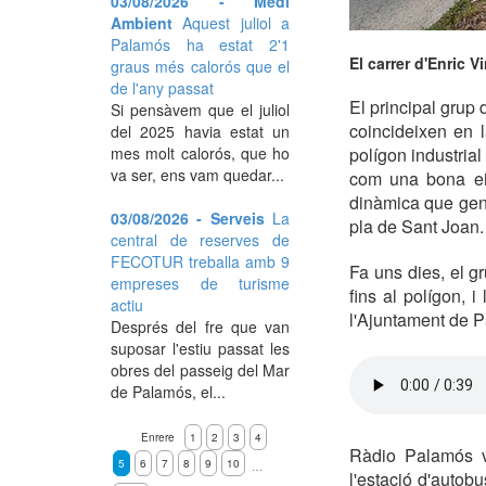
03/08/2026 - Medi
Ambient
Aquest juliol a
Palamós ha estat 2'1
El carrer d'Enric Vi
graus més calorós que el
de l'any passat
El principal grup
Si pensàvem que el juliol
coincideixen en l
del 2025 havia estat un
mes molt calorós, que ho
polígon industria
va ser, ens vam quedar...
com una bona eina
dinàmica que gene
03/08/2026 - Serveis
La
pla de Sant Joan.
central de reserves de
FECOTUR treballa amb 9
Fa uns dies, el g
empreses de turisme
fins al polígon,
actiu
l'Ajuntament de P
Després del fre que van
suposar l'estiu passat les
obres del passeig del Mar
de Palamós, el...
Enrere
1
2
3
4
Ràdio Palamós va
5
6
7
8
9
10
…
l'estació d'autob