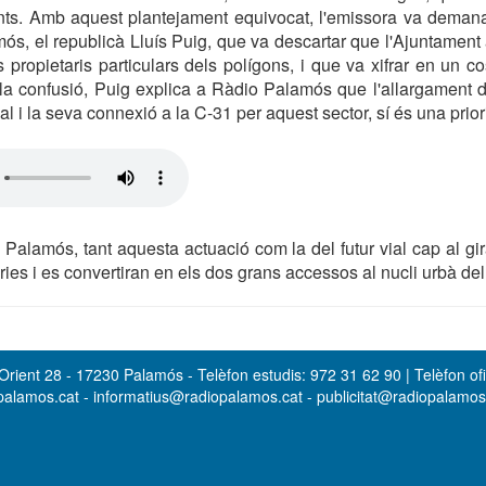
ents. Amb aquest plantejament equivocat, l'emissora va deman
mós, el republicà Lluís Puig, que va descartar que l'Ajuntamen
 propietaris particulars dels polígons, i que va xifrar en un co
 la confusió, Puig explica a Ràdio Palamós que l'allargament 
ial i la seva connexió a la C-31 per aquest sector, sí és una prior
 Palamós, tant aquesta actuació com la del futur vial cap al gir
es i es convertiran en els dos grans accessos al nucli urbà del
rient 28 - 17230 Palamós - Telèfon estudis: 972 31 62 90 | Telèfon ofi
opalamos.cat - informatius@radiopalamos.cat - publicitat@radiopalamo