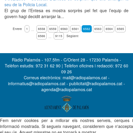
seu de la Policia Local.
El grup de l’Entesa es mostra sorprès pel fet que l’equip de
govern hagi decidit arranjar la...
Enrere
1
6558
6559
6560
6561
6562
6563
6564
6565
…
6566
9115
Següent
…
Ràdio Palamós - 107.5fm - C/Orient 28 - 17230 Palamós -
Telèfon estudis: 972 31 62 90 | Telèfon oficines i redacció: 972 60
09 26
Correus electrònics: mail@radiopalamos.cat -
informatius@radiopalamos.cat - publicitat@radiopalamos.cat -
agenda@radiopalamos.cat
Fem servir cookies per a millorar els nostres serveis, cerques i
informació mostrada. Si segueix navegant, considerem que n'accepta
el seu ús. Aquest missatge no es tornarà a mostrar.