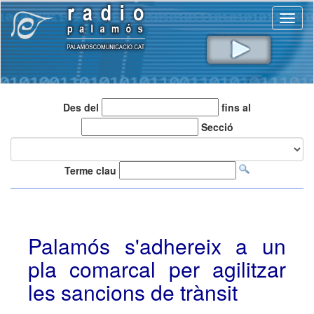
Toggl
naviga
Des del
fins al
Secció
Terme clau
Palamós s'adhereix a un
pla comarcal per agilitzar
les sancions de trànsit