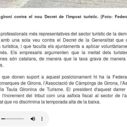
 gironí contra el nou Decret de l'impost turístic. (Foto: Federa
professionals més representatives del sector turístic de la de
 amb una sola veu contra el Decret de la Generalitat que d
turística, i que faculta els ajuntaments a aplicar voluntàriam
és. Els empresaris argumenten que la meitat dels turiste
nes són catalans, de manera que la taxa grava de manera 
s.
ts que donen suport a aquest posicionament hi ha la Federac
omarques de Girona, l’Associació de Càmpings de Girona, l’Ass
 la Taula Gironina de Turisme. El president d'aquest darrer 
 l'increment del tribut com una asfixia fiscal al sector de l'al
t que no discrimina la temporada alta de la baixa.