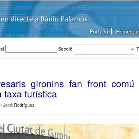
Portada
Hemerote
 al
Secció
T
esaris gironins fan front comú 
 taxa turística
- Jordi Rodríguez