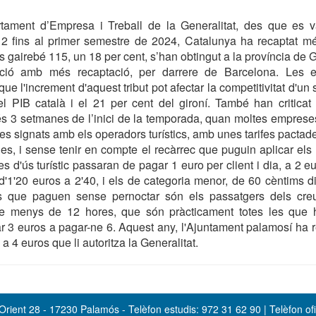
ament d’Empresa i Treball de la Generalitat, des que es va
2012 fins al primer semestre de 2024, Catalunya ha recaptat m
s gairebé 115, un 18 per cent, s’han obtingut a la província de G
ió amb més recaptació, per darrere de Barcelona. Les enti
que l'increment d'aquest tribut pot afectar la competitivitat d'u
el PIB català i el 21 per cent del gironí. També han criticat
s 3 setmanes de l’inici de la temporada, quan moltes empreses
tes signats amb els operadors turístics, amb unes tarifes pactad
s, i sense tenir en compte el recàrrec que puguin aplicar els m
es d'ús turístic passaran de pagar 1 euro per client i dia, a 2 e
 d'1'20 euros a 2'40, i els de categoria menor, de 60 cèntims di
s que paguen sense pernoctar són els passatgers dels creue
de menys de 12 hores, que són pràcticament totes les que 
 3 euros a pagar-ne 6. Aquest any, l'Ajuntament palamosí ha r
 a 4 euros que li autoritza la Generalitat.
rient 28 - 17230 Palamós - Telèfon estudis: 972 31 62 90 | Telèfon ofi