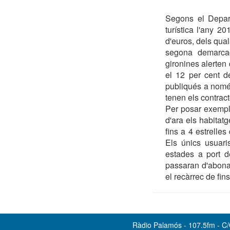
Segons el Depart
turística l'any 
d'euros, dels qual
segona demarcac
gironines alerten 
el 12 per cent d
publiqués a nomé
tenen els contrac
Per posar exemple
d'ara els habitatg
fins a 4 estrelles
Els únics usuari
estades a port 
passaran d'abonar
el recàrrec de fins
Ràdio Palamós - 107.5fm - C/O