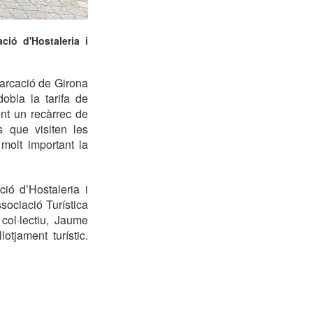
ció d'Hostaleria i
marcació de Girona
obla la tarifa de
ent un recàrrec de
s que visiten les
molt important la
ió d’Hostaleria i
ociació Turística
col·lectiu, Jaume
lotjament turístic.