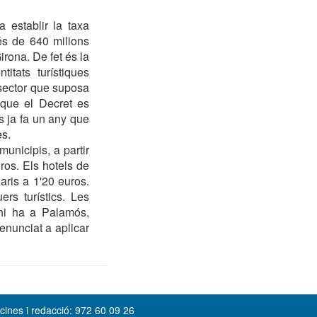
 establir la taxa
és de 640 milions
irona. De fet és la
tats turístiques
n sector que suposa
 que el Decret es
 ja fa un any que
es.
unicipis, a partir
uros. Els hotels de
aris a 1'20 euros.
rs turístics. Les
hi ha a Palamós,
enunciat a aplicar
cines i redacció: 972 60 09 26