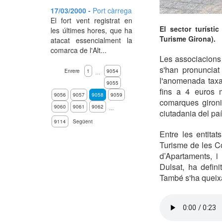
17/03/2000 -
Port càrrega
El fort vent registrat en
El sector turístic
les últimes hores, que ha
Turisme Girona).
atacat essencialment la
comarca de l'Alt...
Les associacions 
s'han pronunciat
Enrere
1
9054
…
l'anomenada taxa 
9055
fins a 4 euros m
9056
9057
9058
9059
comarques gironi
9060
9061
9062
…
ciutadania del paí
9114
Següent
Entre les entita
Turisme de les C
d’Apartaments, i
Dulsat, ha definit
També s'ha queixa