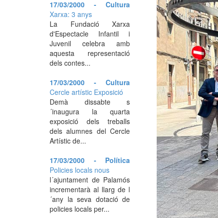
17/03/2000 - Cultura
Xarxa: 3 anys
La Fundació Xarxa
d'Espectacle Infantil i
Juvenil celebra amb
aquesta representació
dels contes...
17/03/2000 - Cultura
Cercle artístic Exposició
Demà dissabte s
´inaugura la quarta
exposició dels treballs
dels alumnes del Cercle
Artístic de...
17/03/2000 - Política
Policies locals nous
l´ajuntament de Palamós
incrementarà al llarg de l
´any la seva dotació de
policies locals per...