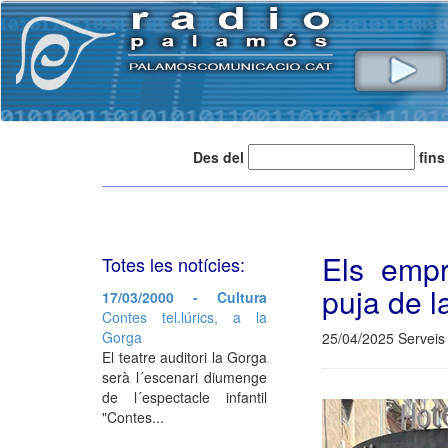
Des del
fins
Els empr
Totes les notícies:
puja de la
17/03/2000 - Cultura
Contes tel.lúrics, a la
Gorga
25/04/2025 Serveis 
El teatre auditori la Gorga
serà l´escenari diumenge
de l´espectacle infantil
"Contes...