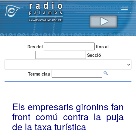
Toggl
naviga
Des del
fins al
Secció
Terme clau
Els empresaris gironins fan
front comú contra la puja
de la taxa turística