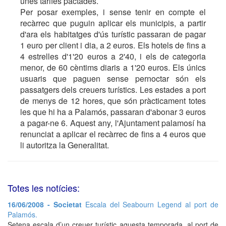
unes tarifes pactades.
Per posar exemples, i sense tenir en compte el
recàrrec que puguin aplicar els municipis, a partir
d'ara els habitatges d'ús turístic passaran de pagar
1 euro per client i dia, a 2 euros. Els hotels de fins a
4 estrelles d'1'20 euros a 2'40, i els de categoria
menor, de 60 cèntims diaris a 1'20 euros. Els únics
usuaris que paguen sense pernoctar són els
passatgers dels creuers turístics. Les estades a port
de menys de 12 hores, que són pràcticament totes
les que hi ha a Palamós, passaran d'abonar 3 euros
a pagar-ne 6. Aquest any, l'Ajuntament palamosí ha
renunciat a aplicar el recàrrec de fins a 4 euros que
li autoritza la Generalitat.
Totes les notícies:
16/06/2008 - Societat
Escala del Seabourn Legend al port de
Palamós.
Setena escala d’un creuer turístic aquesta temporada, al port de