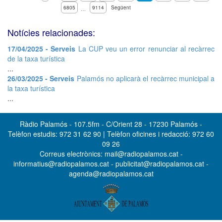
6805
9114
Següent
…
Notícies relacionades:
17/04/2025 - Serveis
La CUP veu un error renunciar al recàrrec
de la taxa turística
...
26/03/2025 - Serveis
Palamós no aplicarà el recàrrec municipal a
la taxa turística
...
Ràdio Palamós - 107.5fm - C/Orient 28 - 17230 Palamós -
Telèfon estudis: 972 31 62 90 | Telèfon oficines i redacció: 972 60
09 26
Correus electrònics: mail@radiopalamos.cat -
informatius@radiopalamos.cat - publicitat@radiopalamos.cat -
agenda@radiopalamos.cat