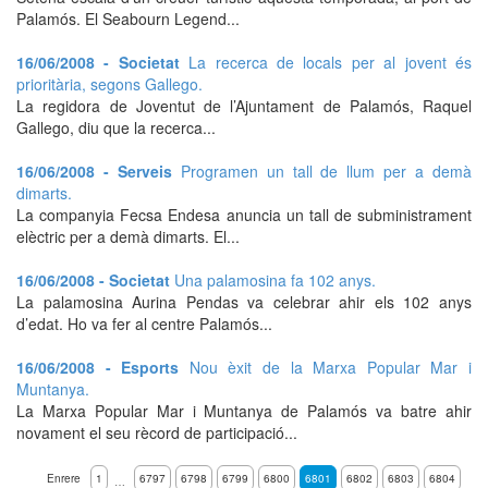
Palamós. El Seabourn Legend...
16/06/2008 - Societat
La recerca de locals per al jovent és
prioritària, segons Gallego.
La regidora de Joventut de l’Ajuntament de Palamós, Raquel
Gallego, diu que la recerca...
16/06/2008 - Serveis
Programen un tall de llum per a demà
dimarts.
La companyia Fecsa Endesa anuncia un tall de subministrament
elèctric per a demà dimarts. El...
16/06/2008 - Societat
Una palamosina fa 102 anys.
La palamosina Aurina Pendas va celebrar ahir els 102 anys
d’edat. Ho va fer al centre Palamós...
16/06/2008 - Esports
Nou èxit de la Marxa Popular Mar i
Muntanya.
La Marxa Popular Mar i Muntanya de Palamós va batre ahir
novament el seu rècord de participació...
Enrere
1
6797
6798
6799
6800
6801
6802
6803
6804
…