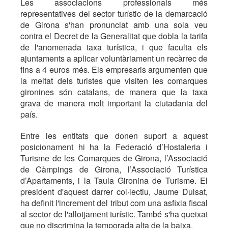
Les associacions professionals més
representatives del sector turístic de la demarcació
de Girona s'han pronunciat amb una sola veu
contra el Decret de la Generalitat que dobla la tarifa
de l'anomenada taxa turística, i que faculta els
ajuntaments a aplicar voluntàriament un recàrrec de
fins a 4 euros més. Els empresaris argumenten que
la meitat dels turistes que visiten les comarques
gironines són catalans, de manera que la taxa
grava de manera molt important la ciutadania del
país.
Entre les entitats que donen suport a aquest
posicionament hi ha la Federació d’Hostaleria i
Turisme de les Comarques de Girona, l’Associació
de Càmpings de Girona, l’Associació Turística
d’Apartaments, i la Taula Gironina de Turisme. El
president d'aquest darrer col·lectiu, Jaume Dulsat,
ha definit l'increment del tribut com una asfixia fiscal
al sector de l'allotjament turístic. També s'ha queixat
que no discrimina la temporada alta de la baixa.