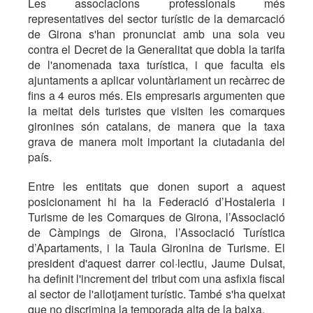
Les associacions professionals més
representatives del sector turístic de la demarcació
de Girona s'han pronunciat amb una sola veu
contra el Decret de la Generalitat que dobla la tarifa
de l'anomenada taxa turística, i que faculta els
ajuntaments a aplicar voluntàriament un recàrrec de
fins a 4 euros més. Els empresaris argumenten que
la meitat dels turistes que visiten les comarques
gironines són catalans, de manera que la taxa
grava de manera molt important la ciutadania del
país.
Entre les entitats que donen suport a aquest
posicionament hi ha la Federació d’Hostaleria i
Turisme de les Comarques de Girona, l’Associació
de Càmpings de Girona, l’Associació Turística
d’Apartaments, i la Taula Gironina de Turisme. El
president d'aquest darrer col·lectiu, Jaume Dulsat,
ha definit l'increment del tribut com una asfixia fiscal
al sector de l'allotjament turístic. També s'ha queixat
que no discrimina la temporada alta de la baixa.