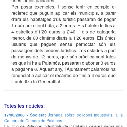
unes tarifes pactades.
Per posar exemples, i sense tenir en compte el
recàrrec que puguin aplicar els municipis, a partir
d'ara els habitatges d'ús turístic passaran de pagar
1 euro per client i dia, a 2 euros. Els hotels de fins a
4 estrelles d'1'20 euros a 2'40, i els de categoria
menor, de 60 cèntims diaris a 1'20 euros. Els únics
usuaris que paguen sense pernoctar són els
passatgers dels creuers turístics. Les estades a port
de menys de 12 hores, que són pràcticament totes
les que hi ha a Palamós, passaran d'abonar 3 euros
a pagar-ne 6. Aquest any, l'Ajuntament palamosí ha
renunciat a aplicar el recàrrec de fins a 4 euros que
li autoritza la Generalitat.
Totes les notícies:
17/06/2008 - Societat
Jornada sobre polígons industrials, a la
Cambra de Comerç de Palamós.
La Unió de Polígons Industrials de Catalunya celebra demà una