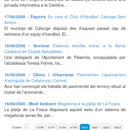
jornada informativa a la Cambra...
17/06/2008 - Esports
Es crea el Club d'Handbol Calonge-Sant
Antoni.
El municipi de Calonge disposa des d’aquest passat cap de
setmana d’un equip d’handbol. El...
16/06/2008 - Societat
Palamós estudia entrar a la Xarxa
Catalana de Ciutats Saludables.
Una delegació de l’Ajuntament de Palamós, encapçalada per
l’alcaldessa Teresa Ferrés, ha...
16/06/2008 - Obres i Urbanisme
Pavimenten l'aparcament
d'avinguda de Catalunya i Carmel.
Avui han començat els treballs de pavimentat del terreny situat al
costat de l’anomenat...
16/06/2008 - Medi Ambient
Megafonia a la platja de La Fosca.
La platja de La Fosca disposarà aquest estiu d’un sistema de
megafonia sense fils, per...
Enrere
1
6796
6797
6798
6799
6800
6801
6802
6803
…