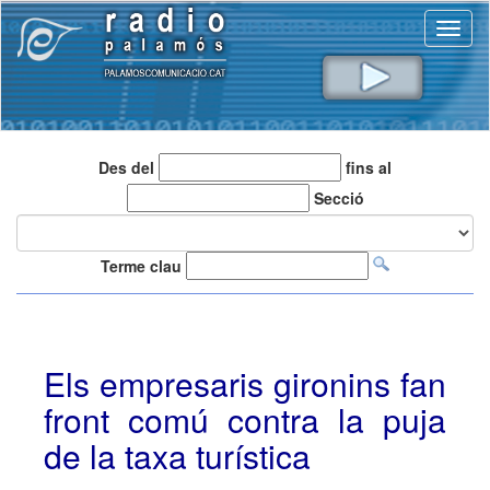
Toggl
naviga
Des del
fins al
Secció
Terme clau
Els empresaris gironins fan
front comú contra la puja
de la taxa turística