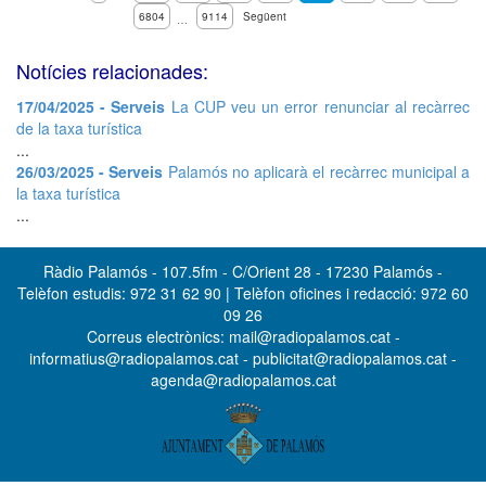
6804
9114
Següent
…
Notícies relacionades:
17/04/2025 - Serveis
La CUP veu un error renunciar al recàrrec
de la taxa turística
...
26/03/2025 - Serveis
Palamós no aplicarà el recàrrec municipal a
la taxa turística
...
Ràdio Palamós - 107.5fm - C/Orient 28 - 17230 Palamós -
Telèfon estudis: 972 31 62 90 | Telèfon oficines i redacció: 972 60
09 26
Correus electrònics: mail@radiopalamos.cat -
informatius@radiopalamos.cat - publicitat@radiopalamos.cat -
agenda@radiopalamos.cat