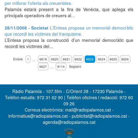
per millorar l'oferta als creueristes.
Palamós estarà present a la fira de Venècia, que aplega els
principals operadors de creuers al...
28/11/2008 - Societat
L'Entesa proposa un memorial democràtic
que recordi les víctimes del franquisme.
L’Entesa proposa la construcció d’un memorial democràtic que
recordi les víctimes del...
Enrere
1
6619
6620
6621
6622
6623
6624
6625
6626
…
6627
9114
Següent
…
Ràdio Palamós - 107.5fm - C/Orient 28 - 17230 Palamós -
Telèfon estudis: 972 31 62 90 | Telèfon oficines i redacció: 972 60
09 26
Correus electrònics: mail@radiopalamos.cat -
informatius@radiopalamos.cat - publicitat@radiopalamos.cat -
agenda@radiopalamos.cat