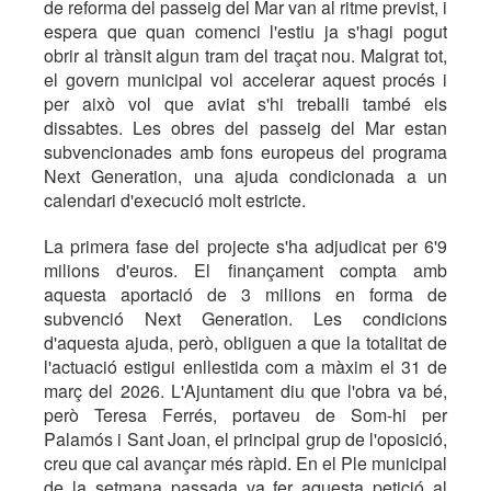
de reforma del passeig del Mar van al ritme previst, i
espera que quan comenci l'estiu ja s'hagi pogut
obrir al trànsit algun tram del traçat nou. Malgrat tot,
el govern municipal vol accelerar aquest procés i
per això vol que aviat s'hi treballi també els
dissabtes. Les obres del passeig del Mar estan
subvencionades amb fons europeus del programa
Next Generation, una ajuda condicionada a un
calendari d'execució molt estricte.
La primera fase del projecte s'ha adjudicat per 6'9
milions d'euros. El finançament compta amb
aquesta aportació de 3 milions en forma de
subvenció Next Generation. Les condicions
d'aquesta ajuda, però, obliguen a que la totalitat de
l'actuació estigui enllestida com a màxim el 31 de
març del 2026. L'Ajuntament diu que l'obra va bé,
però Teresa Ferrés, portaveu de Som-hi per
Palamós i Sant Joan, el principal grup de l'oposició,
creu que cal avançar més ràpid. En el Ple municipal
de la setmana passada va fer aquesta petició al