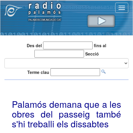
Toggl
naviga
Des del
fins al
Secció
Terme clau
Palamós demana que a les
obres del passeig també
s'hi treballi els dissabtes