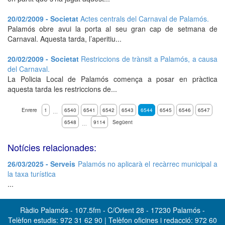
20/02/2009 - Societat
Actes centrals del Carnaval de Palamós.
Palamós obre avui la porta al seu gran cap de setmana de
Carnaval. Aquesta tarda, l’aperitiu...
20/02/2009 - Societat
Restriccions de trànsit a Palamós, a causa
del Carnaval.
La Policia Local de Palamós comença a posar en pràctica
aquesta tarda les restriccions de...
Enrere
1
6540
6541
6542
6543
6544
6545
6546
6547
…
6548
9114
Següent
…
Notícies relacionades:
26/03/2025 - Serveis
Palamós no aplicarà el recàrrec municipal a
la taxa turística
...
Ràdio Palamós - 107.5fm - C/Orient 28 - 17230 Palamós -
Telèfon estudis: 972 31 62 90 | Telèfon oficines i redacció: 972 60