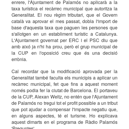
enrere, l'Ajuntament de Palamós no aplicarà a la
taxa turística el recàrrec municipal que autoritza la
Generalitat. El nou règim tributari, que el Govern
català va aprovar el mes passat, dobla l'import de
base d'aquesta taxa que paguen les persones que
s'allotgen en un establiment turístic a Catalunya.
L'Ajuntament governat per ERC i el PSC diu que
amb aixó ja n'hi ha prou, però el grup municipal de
la CUP en l'oposició creu que és una decisió
errònia.
Cal recordar que la modificació aprovada per la
Generalitat també faculta els municipis a aplicar un
recàrrec municipal, fet que fins a aquest moment
només podia fer la ciutat de Barcelona. El portaveu
de la CUP, Alexan Weltz, no entén que l'Ajuntament
de Palamós no tregui tot el profit possible a un tribut
que pot ajudar a compensar l'impacte negatiu que,
en alguns aspectes, té el turisme. Ho explicava
aquest dimarts en el programa de Ràdio Palamós
'Preguntes'.