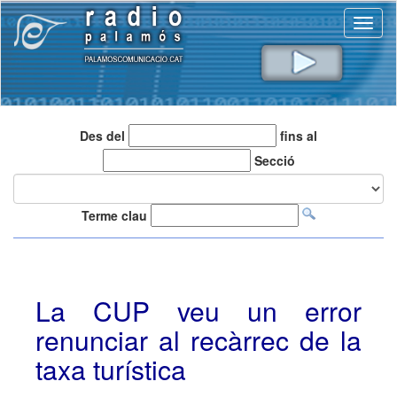
Toggl
naviga
Des del
fins al
Secció
Terme clau
La CUP veu un error
renunciar al recàrrec de la
taxa turística