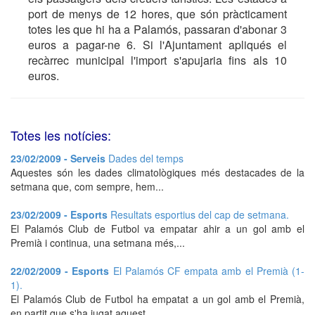
port de menys de 12 hores, que són pràcticament
totes les que hi ha a Palamós, passaran d'abonar 3
euros a pagar-ne 6. Si l'Ajuntament apliqués el
recàrrec municipal l'import s'apujaria fins als 10
euros.
Totes les notícies:
23/02/2009 - Serveis
Dades del temps
Aquestes són les dades climatològiques més destacades de la
setmana que, com sempre, hem...
23/02/2009 - Esports
Resultats esportius del cap de setmana.
El Palamós Club de Futbol va empatar ahir a un gol amb el
Premià i continua, una setmana més,...
22/02/2009 - Esports
El Palamós CF empata amb el Premià (1-
1).
El Palamós Club de Futbol ha empatat a un gol amb el Premià,
en partit que s'ha jugat aquest...