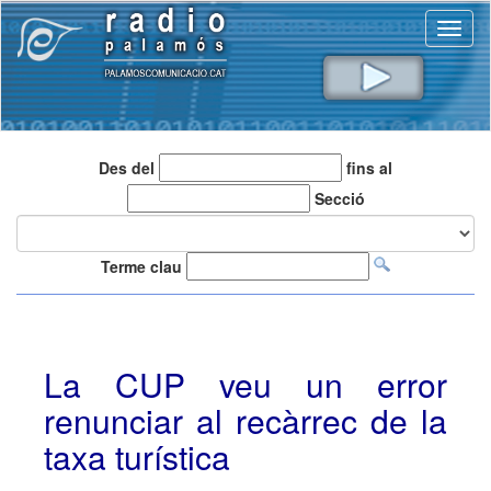
Toggl
naviga
Des del
fins al
Secció
Terme clau
La CUP veu un error
renunciar al recàrrec de la
taxa turística