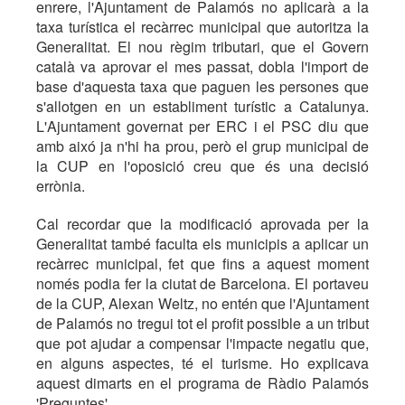
enrere, l'Ajuntament de Palamós no aplicarà a la
taxa turística el recàrrec municipal que autoritza la
Generalitat. El nou règim tributari, que el Govern
català va aprovar el mes passat, dobla l'import de
base d'aquesta taxa que paguen les persones que
s'allotgen en un establiment turístic a Catalunya.
L'Ajuntament governat per ERC i el PSC diu que
amb aixó ja n'hi ha prou, però el grup municipal de
la CUP en l'oposició creu que és una decisió
errònia.
Cal recordar que la modificació aprovada per la
Generalitat també faculta els municipis a aplicar un
recàrrec municipal, fet que fins a aquest moment
només podia fer la ciutat de Barcelona. El portaveu
de la CUP, Alexan Weltz, no entén que l'Ajuntament
de Palamós no tregui tot el profit possible a un tribut
que pot ajudar a compensar l'impacte negatiu que,
en alguns aspectes, té el turisme. Ho explicava
aquest dimarts en el programa de Ràdio Palamós
'Preguntes'.