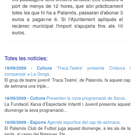
port de menys de 12 hores, que són pràcticament
totes les que hi ha a Palamós, passaran d'abonar 3
euros a pagar-ne 6. Si l'Ajuntament apliqués el
recàrrec municipal l'import s'apujaria fins als 10
euros.
Totes les notícies:
18/09/2009 - Cultura
'Traca.Teatre' presenta 'Criatura i
companyia' a La Gorga.
El grup de teatre juvenil ‘Traca.Teatre’, de Palamós, fa aquest cap
de setmana una triple...
18/09/2009 - Cultura
Presenten la nova programació de Xarxa.
La Fundació Xarxa d’Espectacle Infantil i Juvenil presenta aquest
diumenge la seva programació...
18/09/2009 - Esports
Agenda esportiva del cap de setmana.
El Palamós Club de Futbol juga aquest diumenge, a les sis de la
tarda, al camp del Balaguer. Els...