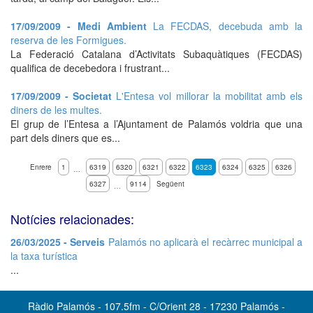
17/09/2009 - Medi Ambient
La FECDAS, decebuda amb la
reserva de les Formigues.
La Federació Catalana d’Activitats Subaquàtiques (FECDAS)
qualifica de decebedora i frustrant...
17/09/2009 - Societat
L'Entesa vol millorar la mobilitat amb els
diners de les multes.
El grup de l’Entesa a l’Ajuntament de Palamós voldria que una
part dels diners que es...
Enrere
1
6319
6320
6321
6322
6323
6324
6325
6326
…
6327
9114
Següent
…
Notícies relacionades:
26/03/2025 - Serveis
Palamós no aplicarà el recàrrec municipal a
la taxa turística
...
Ràdio Palamós - 107.5fm - C/Orient 28 - 17230 Palamós -