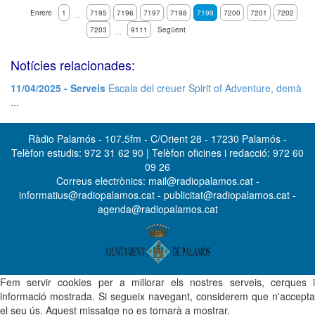
Enrere
1
7195
7196
7197
7198
7199
7200
7201
7202
…
7203
9111
Següent
…
Notícies relacionades:
11/04/2025 - Serveis
Escala del creuer Spirit of Adventure, demà
...
Ràdio Palamós - 107.5fm - C/Orient 28 - 17230 Palamós -
Telèfon estudis: 972 31 62 90 | Telèfon oficines i redacció: 972 60
09 26
Correus electrònics: mail@radiopalamos.cat -
informatius@radiopalamos.cat - publicitat@radiopalamos.cat -
agenda@radiopalamos.cat
Fem servir cookies per a millorar els nostres serveis, cerques i
informació mostrada. Si segueix navegant, considerem que n'accepta
el seu ús. Aquest missatge no es tornarà a mostrar.