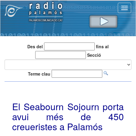
Toggl
naviga
Des del
fins al
Secció
Terme clau
El Seabourn Sojourn porta
avui més de 450
creueristes a Palamós