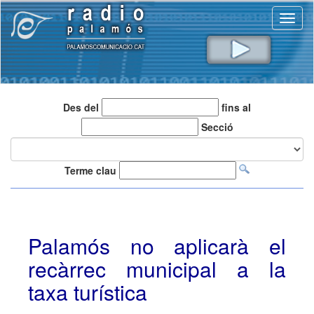
Toggl
naviga
Des del
fins al
Secció
Terme clau
Palamós no aplicarà el
recàrrec municipal a la
taxa turística