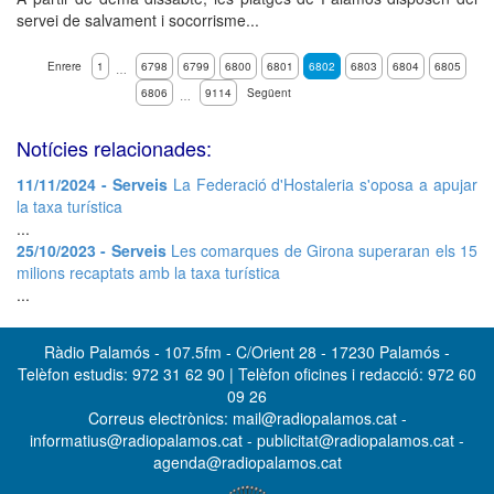
servei de salvament i socorrisme...
Enrere
1
6798
6799
6800
6801
6802
6803
6804
6805
…
6806
9114
Següent
…
Notícies relacionades:
11/11/2024 - Serveis
La Federació d'Hostaleria s'oposa a apujar
la taxa turística
...
25/10/2023 - Serveis
Les comarques de Girona superaran els 15
milions recaptats amb la taxa turística
...
Ràdio Palamós - 107.5fm - C/Orient 28 - 17230 Palamós -
Telèfon estudis: 972 31 62 90 | Telèfon oficines i redacció: 972 60
09 26
Correus electrònics: mail@radiopalamos.cat -
informatius@radiopalamos.cat - publicitat@radiopalamos.cat -
agenda@radiopalamos.cat