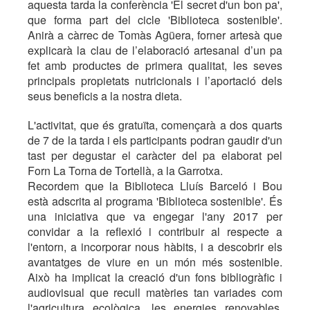
aquesta tarda la conferència 'El secret d'un bon pa',
que forma part del cicle 'Biblioteca sostenible'.
Anirà a càrrec de Tomàs Agüera, forner artesà que
explicarà la clau de l’elaboració artesanal d’un pa
fet amb productes de primera qualitat, les seves
principals propietats nutricionals i l’aportació dels
seus beneficis a la nostra dieta.
L'activitat, que és gratuïta, començarà a dos quarts
de 7 de la tarda i els participants podran gaudir d'un
tast per degustar el caràcter del pa elaborat pel
Forn La Torna de Tortellà, a la Garrotxa.
Recordem que la Biblioteca Lluís Barceló i Bou
està adscrita al programa 'Biblioteca sostenible'. És
una iniciativa que va engegar l'any 2017 per
convidar a la reflexió i contribuir al respecte a
l'entorn, a incorporar nous hàbits, i a descobrir els
avantatges de viure en un món més sostenible.
Això ha implicat la creació d'un fons bibliogràfic i
audiovisual que recull matèries tan variades com
l'agricultura ecològica, les energies renovables,