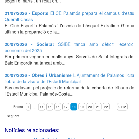
segon dimarts', un relat en...
21/07/2026 - Esports
El CE Palamós prepara el campus d'estiu
Queralt Casas
El Club Esportiu Palamós i l'escola de bàsquet Extratime Girona
ultimen la preparació de la...
20/07/2026 - Societat
SSIBE tanca amb dèficit l'exercici
econòmic del 2025
Per primera vegada en molts anys, Serveis de Salut Integrats del
Baix Empordà ha tancat amb...
20/07/2026 - Obres i Urbanisme
L'Ajuntament de Palamós licita
l'obra de la visera de l'Estadi Municipal
Pas endavant pel projecte de reforma de la coberta de tribuna de
l'Estadi Municipal Palamós-Costa...
Enrere
1
14
15
16
17
18
19
20
21
22
9112
…
…
Següent
Notícies relacionades: