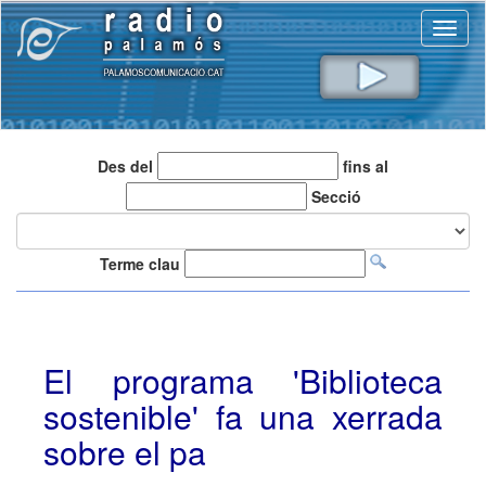
Toggl
naviga
Des del
fins al
Secció
Terme clau
El programa 'Biblioteca
sostenible' fa una xerrada
sobre el pa