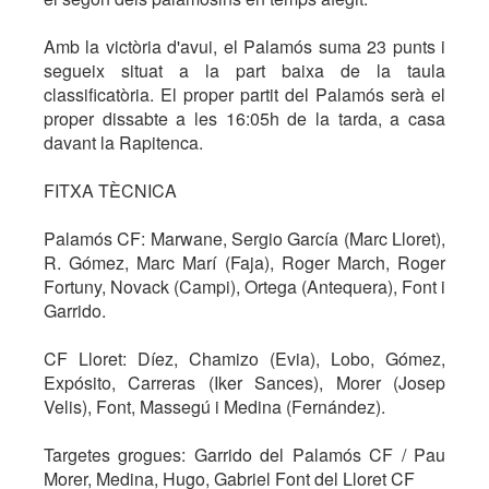
Amb la victòria d'avui, el Palamós suma 23 punts i
segueix situat a la part baixa de la taula
classificatòria. El proper partit del Palamós serà el
proper dissabte a les 16:05h de la tarda, a casa
davant la Rapitenca.
FITXA TÈCNICA
Palamós CF: Marwane, Sergio García (Marc Lloret),
R. Gómez, Marc Marí (Faja), Roger March, Roger
Fortuny, Novack (Campi), Ortega (Antequera), Font i
Garrido.
CF Lloret: Díez, Chamizo (Evia), Lobo, Gómez,
Expósito, Carreras (Iker Sances), Morer (Josep
Velis), Font, Massegú i Medina (Fernández).
Targetes grogues: Garrido del Palamós CF / Pau
Morer, Medina, Hugo, Gabriel Font del Lloret CF