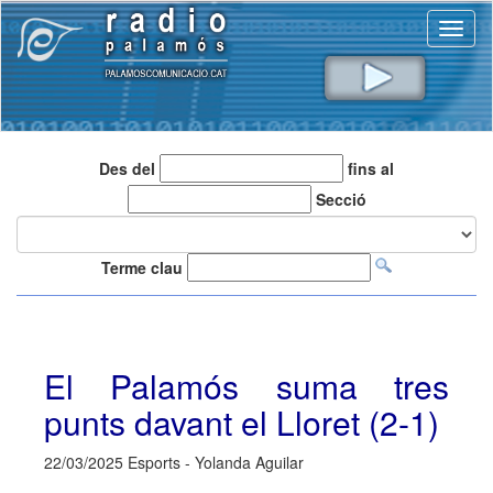
Toggl
naviga
Des del
fins al
Secció
Terme clau
El Palamós suma tres
punts davant el Lloret (2-1)
22/03/2025 Esports - Yolanda Aguilar