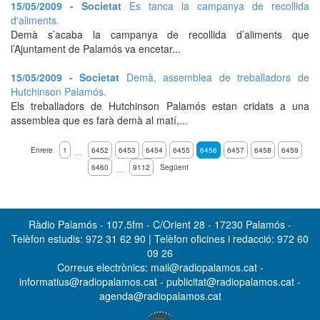
15/05/2009 - Societat
Es tanca la campanya de recollida
d'aliments.
Demà s’acaba la campanya de recollida d’aliments que
l’Ajuntament de Palamós va encetar...
15/05/2009 - Societat
Demà, assemblea de treballadors de
Hutchinson Palamós.
Els treballadors de Hutchinson Palamós estan cridats a una
assemblea que es farà demà al matí,...
Enrere
1
6452
6453
6454
6455
6456
6457
6458
6459
…
6460
9112
Següent
…
Ràdio Palamós - 107.5fm - C/Orient 28 - 17230 Palamós -
Telèfon estudis: 972 31 62 90 | Telèfon oficines i redacció: 972 60
09 26
Correus electrònics: mail@radiopalamos.cat -
informatius@radiopalamos.cat - publicitat@radiopalamos.cat -
agenda@radiopalamos.cat