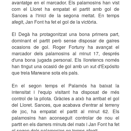
avantatge en el marcador. Els palamosins han vist
com el Lloret ha empatat el partit amb gol de
Sances a l'inici de la segona meitat. En temps
afegit, Jan Font ha fet el gol de la victòria.
El Degà ha protagonitzat una bona primera part,
dominant el partit però sense disposar de gaires
ocasions de gol. Roger Fortuny ha avançat el
marcador dels palamosins al minut 17, després
d'una bona jugada personal. Els lloretencs només
han tingut una ocasió de gol amb un xut d'Expósito
que treia Marwane sota els pals.
En el segon temps el Palamós ha baixat la
intensitat i l'equip visitant ha disposat de més
control de la pilota. Gràcies a això ha arribat el gol
del Lloret. Sances, que acabava d'entrar al terreny
de joc, ha empatat el partit al minut 62. Els
palamosins han aconseguit controlar de nou el
partit en els darrers minuts del matx i Jan Font ha fet
el segon dels palamosins en temps afegit.