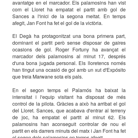
avantatge en el marcador. Els palamosins han vist
com el Lloret ha empatat el partit amb gol de
Sances a l'inici de la segona meitat. En temps
afegit, Jan Font ha fet el gol de la victòria.
El Degà ha protagonitzat una bona primera part,
dominant el partit però sense disposar de gaires
ocasions de gol. Roger Fortuny ha avançat el
marcador dels palamosins al minut 17, després
d'una bona jugada personal. Els lloretencs només
han tingut una ocasió de gol amb un xut d'Expósito
que treia Marwane sota els pals.
En el segon temps el Palamós ha baixat la
intensitat i l'equip visitant ha disposat de més
control de la pilota. Gràcies a això ha arribat el gol
del Lloret. Sances, que acabava d'entrar al terreny
de joc, ha empatat el partit al minut 62. Els
palamosins han aconseguit controlar de nou el
partit en els darrers minuts del matx i Jan Font ha fet
el segon dels palamosins en temps afegit.