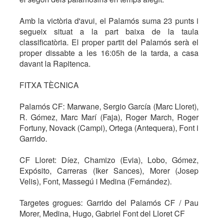
Amb la victòria d'avui, el Palamós suma 23 punts i
segueix situat a la part baixa de la taula
classificatòria. El proper partit del Palamós serà el
proper dissabte a les 16:05h de la tarda, a casa
davant la Rapitenca.
FITXA TÈCNICA
Palamós CF: Marwane, Sergio García (Marc Lloret),
R. Gómez, Marc Marí (Faja), Roger March, Roger
Fortuny, Novack (Campi), Ortega (Antequera), Font i
Garrido.
CF Lloret: Díez, Chamizo (Evia), Lobo, Gómez,
Expósito, Carreras (Iker Sances), Morer (Josep
Velis), Font, Massegú i Medina (Fernández).
Targetes grogues: Garrido del Palamós CF / Pau
Morer, Medina, Hugo, Gabriel Font del Lloret CF