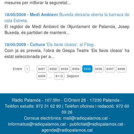
mesures per millorar la seguretat...
18/05/2009 - Medi Ambient
Buxeda deixaria oberta la barraca de
cala Estreta.
El regidor de Medi Ambient de l’Ajuntament de Palamós, Josep
Buxeda, és partidari de mantenir...
18/05/2009 - Cultura
'Els llavis closos', al Fitag.
Com ja es preveia, l’obra de Gespa Teatre ‘Els llavis closos’ ha
estat seleccionada per a...
Enrere
1
6451
6452
6453
6454
6455
6456
6457
6458
…
6459
9112
Següent
…
Ràdio Palamós - 107.5fm - C/Orient 28 - 17230 Palamós -
Telèfon estudis: 972 31 62 90 | Telèfon oficines i redacció: 972 60
09 26
Correus electrònics: mail@radiopalamos.cat -
informatius@radiopalamos.cat - publicitat@radiopalamos.cat -
agenda@radiopalamos.cat