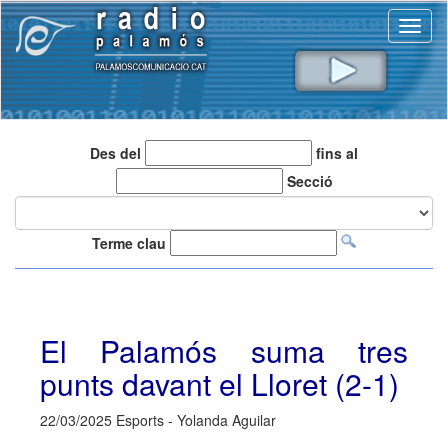
Toggl
naviga
Des del
fins al
Secció
Terme clau
El Palamós suma tres
punts davant el Lloret (2-1)
22/03/2025 Esports - Yolanda Aguilar