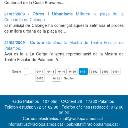
Centenari de la Costa Brava és...
21/05/2009 - Obres i Urbanisme
Milloren la plaça de la
Concòrdia de Calonge.
El municipi de Calonge ha començat aquesta setmana el procés
de millora urbana de la plaça de...
21/05/2009 - Cultura
Continua la Mostra de Teatre Escolar de
Palamós.
Avui es fa a La Gorga l’onzena representació de la Mostra de
Teatre Escolar de Palamós. A...
Enrere
1
6447
6448
6449
6450
6451
6452
6453
6454
…
6455
9112
Següent
…
Ràdio Palamós - 107.5fm - C/Orient 28 - 17230 Palamós -
Telèfon estudis: 972 31 62 90 | Telèfon oficines i redacció: 972 60
09 26
Correus electrònics: mail@radiopalamos.cat -
informatius@radiopalamos.cat - publicitat@radiopalamos.cat -