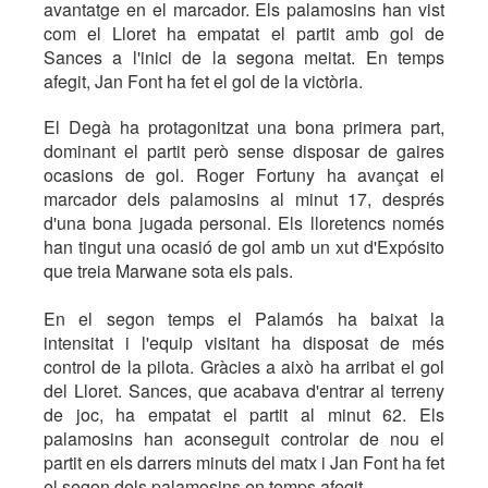
avantatge en el marcador. Els palamosins han vist
com el Lloret ha empatat el partit amb gol de
Sances a l'inici de la segona meitat. En temps
afegit, Jan Font ha fet el gol de la victòria.
El Degà ha protagonitzat una bona primera part,
dominant el partit però sense disposar de gaires
ocasions de gol. Roger Fortuny ha avançat el
marcador dels palamosins al minut 17, després
d'una bona jugada personal. Els lloretencs només
han tingut una ocasió de gol amb un xut d'Expósito
que treia Marwane sota els pals.
En el segon temps el Palamós ha baixat la
intensitat i l'equip visitant ha disposat de més
control de la pilota. Gràcies a això ha arribat el gol
del Lloret. Sances, que acabava d'entrar al terreny
de joc, ha empatat el partit al minut 62. Els
palamosins han aconseguit controlar de nou el
partit en els darrers minuts del matx i Jan Font ha fet
el segon dels palamosins en temps afegit.