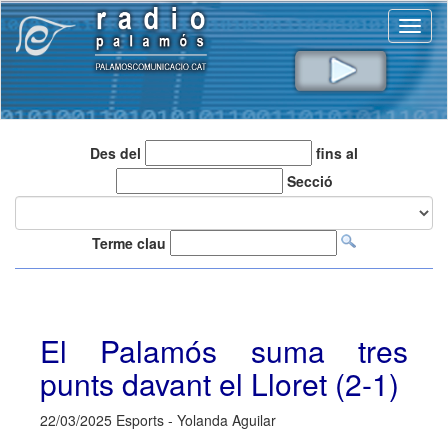
Toggl
naviga
Des del
fins al
Secció
Terme clau
El Palamós suma tres
punts davant el Lloret (2-1)
22/03/2025 Esports - Yolanda Aguilar