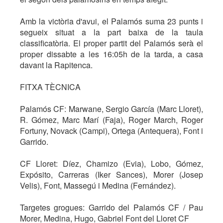
Amb la victòria d'avui, el Palamós suma 23 punts i
segueix situat a la part baixa de la taula
classificatòria. El proper partit del Palamós serà el
proper dissabte a les 16:05h de la tarda, a casa
davant la Rapitenca.
FITXA TÈCNICA
Palamós CF: Marwane, Sergio García (Marc Lloret),
R. Gómez, Marc Marí (Faja), Roger March, Roger
Fortuny, Novack (Campi), Ortega (Antequera), Font i
Garrido.
CF Lloret: Díez, Chamizo (Evia), Lobo, Gómez,
Expósito, Carreras (Iker Sances), Morer (Josep
Velis), Font, Massegú i Medina (Fernández).
Targetes grogues: Garrido del Palamós CF / Pau
Morer, Medina, Hugo, Gabriel Font del Lloret CF