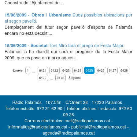
Cadastre de l'Ajuntament de...
15/06/2009 - Obres i Urbanisme
Dues possibles ubicacions per
al segon pavelló.
L’emplaçament del futur segon pavelló d’esports de Palamós
encara no està decidit....
15/06/2009 - Societat
Toni Miró farà el pregó de Festa Major.
Palamós ja ha decidit quí serà el pregoner de la Festa Major
2009, que es posa en marxa aquest...
Enrere
1
6421
6422
6423
6424
6425
6426
6427
6428
…
6429
9112
Següent
…
Ràdio Palamós - 107.5fm - C/Orient 28 - 17230 Palamós -
Telèfon estudis: 972 31 62 90 | Telèfon oficines i redacció: 972 60
09 26
Correus electrònics: mail@radiopalamos.cat -
informatius@radiopalamos.cat - publicitat@radiopalamos.cat -
agenda@radiopalamos.cat