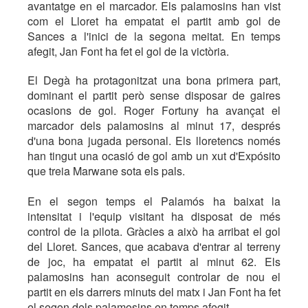
avantatge en el marcador. Els palamosins han vist
com el Lloret ha empatat el partit amb gol de
Sances a l'inici de la segona meitat. En temps
afegit, Jan Font ha fet el gol de la victòria.
El Degà ha protagonitzat una bona primera part,
dominant el partit però sense disposar de gaires
ocasions de gol. Roger Fortuny ha avançat el
marcador dels palamosins al minut 17, després
d'una bona jugada personal. Els lloretencs només
han tingut una ocasió de gol amb un xut d'Expósito
que treia Marwane sota els pals.
En el segon temps el Palamós ha baixat la
intensitat i l'equip visitant ha disposat de més
control de la pilota. Gràcies a això ha arribat el gol
del Lloret. Sances, que acabava d'entrar al terreny
de joc, ha empatat el partit al minut 62. Els
palamosins han aconseguit controlar de nou el
partit en els darrers minuts del matx i Jan Font ha fet
el segon dels palamosins en temps afegit.