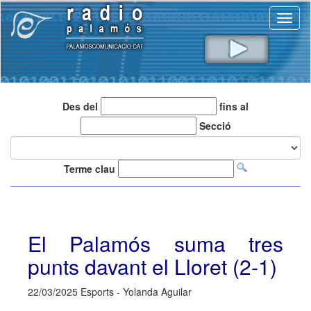
Toggl
naviga
Des del
fins al
Secció
Terme clau
El Palamós suma tres
punts davant el Lloret (2-1)
22/03/2025 Esports - Yolanda Aguilar