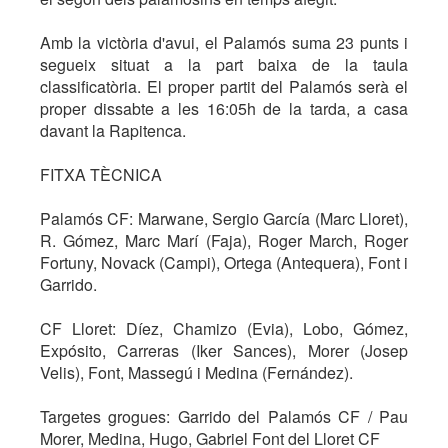
Amb la victòria d'avui, el Palamós suma 23 punts i
segueix situat a la part baixa de la taula
classificatòria. El proper partit del Palamós serà el
proper dissabte a les 16:05h de la tarda, a casa
davant la Rapitenca.
FITXA TÈCNICA
Palamós CF: Marwane, Sergio García (Marc Lloret),
R. Gómez, Marc Marí (Faja), Roger March, Roger
Fortuny, Novack (Campi), Ortega (Antequera), Font i
Garrido.
CF Lloret: Díez, Chamizo (Evia), Lobo, Gómez,
Expósito, Carreras (Iker Sances), Morer (Josep
Velis), Font, Massegú i Medina (Fernández).
Targetes grogues: Garrido del Palamós CF / Pau
Morer, Medina, Hugo, Gabriel Font del Lloret CF