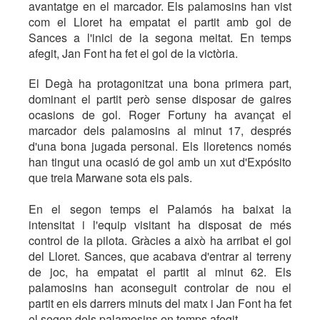
avantatge en el marcador. Els palamosins han vist
com el Lloret ha empatat el partit amb gol de
Sances a l'inici de la segona meitat. En temps
afegit, Jan Font ha fet el gol de la victòria.
El Degà ha protagonitzat una bona primera part,
dominant el partit però sense disposar de gaires
ocasions de gol. Roger Fortuny ha avançat el
marcador dels palamosins al minut 17, després
d'una bona jugada personal. Els lloretencs només
han tingut una ocasió de gol amb un xut d'Expósito
que treia Marwane sota els pals.
En el segon temps el Palamós ha baixat la
intensitat i l'equip visitant ha disposat de més
control de la pilota. Gràcies a això ha arribat el gol
del Lloret. Sances, que acabava d'entrar al terreny
de joc, ha empatat el partit al minut 62. Els
palamosins han aconseguit controlar de nou el
partit en els darrers minuts del matx i Jan Font ha fet
el segon dels palamosins en temps afegit.