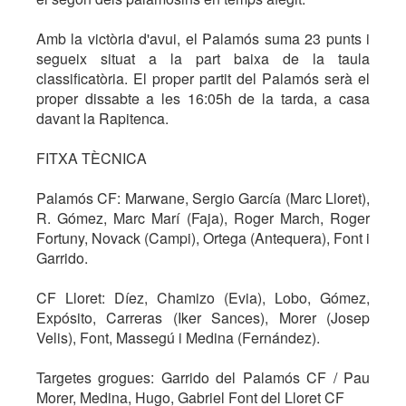
Amb la victòria d'avui, el Palamós suma 23 punts i
segueix situat a la part baixa de la taula
classificatòria. El proper partit del Palamós serà el
proper dissabte a les 16:05h de la tarda, a casa
davant la Rapitenca.
FITXA TÈCNICA
Palamós CF: Marwane, Sergio García (Marc Lloret),
R. Gómez, Marc Marí (Faja), Roger March, Roger
Fortuny, Novack (Campi), Ortega (Antequera), Font i
Garrido.
CF Lloret: Díez, Chamizo (Evia), Lobo, Gómez,
Expósito, Carreras (Iker Sances), Morer (Josep
Velis), Font, Massegú i Medina (Fernández).
Targetes grogues: Garrido del Palamós CF / Pau
Morer, Medina, Hugo, Gabriel Font del Lloret CF