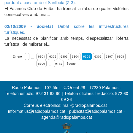
perdent a casa amb el Santboià (2-3).
El Palamós Club de Futbol ha trencat la ratxa de quatre victòries
consecutives amb una...
02/10/2009 - Societat
Debat sobre les infraestructures
turístiques.
La necessitat de planificar amb temps, d'especialitzar l’oferta
turística i de millorar el...
Enrere
1
6301
6302
6303
6304
6305
6306
6307
6308
…
6309
9112
Següent
…
Ràdio Palamós - 107.5fm - C/Orient 28 - 17230 Palamós -
Telèfon estudis: 972 31 62 90 | Telèfon oficines i redacció: 972 60
09 26
Correus electrònics: mail@radiopalamos.cat -
informatius@radiopalamos.cat - publicitat@radiopalamos.cat -
agenda@radiopalamos.cat