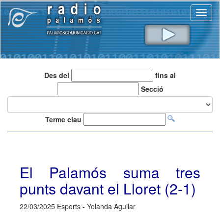
Toggl
naviga
Des del
fins al
Secció
Terme clau
El Palamós suma tres
punts davant el Lloret (2-1)
22/03/2025 Esports - Yolanda Aguilar