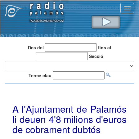
Toggl
naviga
Des del
fins al
Secció
Terme clau
A l'Ajuntament de Palamós
li deuen 4'8 milions d'euros
de cobrament dubtós