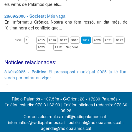
els veïns de Palamós que els...
28/09/2000 - Societat
Més vaga
En l'informatiu Crònica Nostra ens fem ressò, un dia més, de
l'última hora del conflicte que...
Enrere
1
9015
9016
9017
9018
9019
9020
9021
9022
…
9023
9112
Següent
…
Notícies relacionades:
31/01/2025 - Política
El pressupost municipal 2025 ja té llum
verda per entrar en vigor
...
Ràdio Palamós - 107.5fm - C/Orient 28 - 17230 Palamós -
Telèfon estudis: 972 31 62 90 | Telèfon oficines i redacció: 972 60
09 26
Correus electrònics: mail@radiopalamos.cat -
informatius@radiopalamos.cat - publicitat@radiopalamos.cat -
agenda@radiopalamos.cat