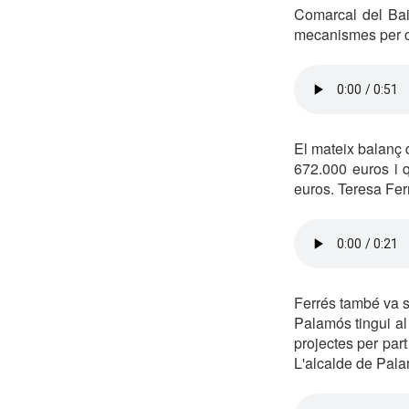
Comarcal del Bai
mecanismes per co
El mateix balanç 
672.000 euros i 
euros. Teresa Fer
Ferrés també va se
Palamós tingui al
projectes per par
L'alcalde de Palam