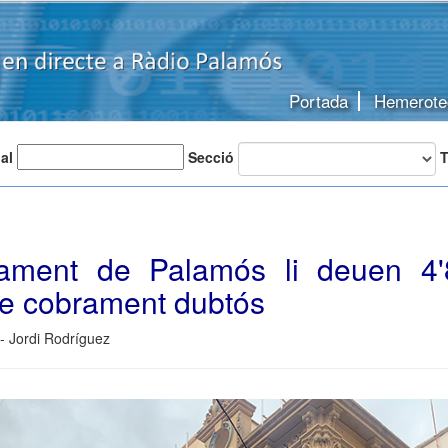
Portada
Hemerote
 al
Secció
T
tament de Palamós li deuen 4'
de cobrament dubtós
 - Jordi Rodríguez