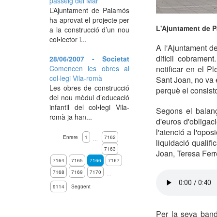
passeig del Mar
L’Ajuntament de Palamós
ha aprovat el projecte per
L'Ajuntament de 
a la construcció d’un nou
col•lector i...
A l'Ajuntament de
difícil cobramen
28/06/2007 - Societat
Comencen les obres al
notificar en el P
col·legi Vila-romà
Sant Joan, no va 
Les obres de construcció
perquè el consisto
del nou mòdul d’educació
infantil del col•legi Vila-
Segons el balanç
romà ja han...
d'euros d'obligac
l'atenció a l'opos
Enrere
1
7162
…
liquidació qualif
7163
Joan, Teresa Ferr
7164
7165
7166
7167
7168
7169
7170
…
9114
Següent
Per la seva band