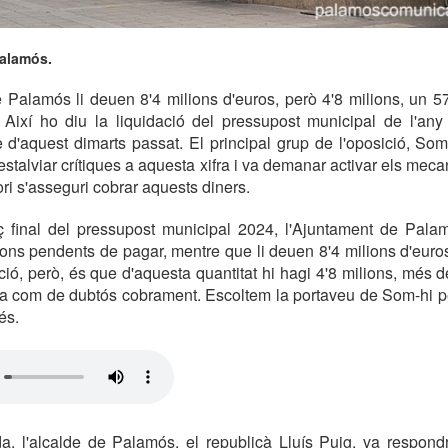
Palamós.
 Palamós li deuen 8'4 milions d'euros, però 4'8 milions, un 5
t. Així ho diu la liquidació del pressupost municipal de l'an
le d'aquest dimarts passat. El principal grup de l'oposició, So
estalviar crítiques a aquesta xifra i va demanar activar els mec
ri s'asseguri cobrar aquests diners.
 final del pressupost municipal 2024, l'Ajuntament de Palam
ions pendents de pagar, mentre que li deuen 8'4 milions d'euros
ició, però, és que d'aquesta quantitat hi hagi 4'8 milions, més d
ica com de dubtós cobrament. Escoltem la portaveu de Som-hi 
és.
a, l'alcalde de Palamós, el republicà Lluís Puig, va respond