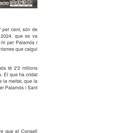
7 per cent, són de
y 2024, que es va
m-hi per Palamós i
anismes que calgui
ós té 2'2 milions
. El que ha cridat
e la meitat, que la
per Palamós i Sant
re que el Consell