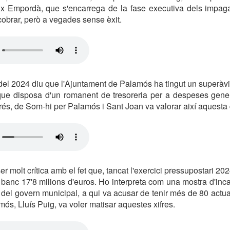
x Empordà, que s'encarrega de la fase executiva dels impagats
brar, però a vegades sense èxit.
del 2024 diu que l'Ajuntament de Palamós ha tingut un superàvi
que disposa d'un romanent de tresoreria per a despeses gene
rés, de Som-hi per Palamós i Sant Joan va valorar així aquesta
r molt crítica amb el fet que, tancat l'exercici pressupostari 20
 banc 17'8 milions d'euros. Ho interpreta com una mostra d'inca
t del govern municipal, a qui va acusar de tenir més de 80 actu
ós, Lluís Puig, va voler matisar aquestes xifres.