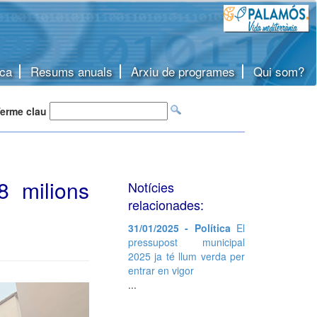
ca
Resums anuals
Arxiu de programes
Qui som?
erme clau
8 milions
Notícies
relacionades:
31/01/2025 - Política
El
pressupost municipal
2025 ja té llum verda per
entrar en vigor
...