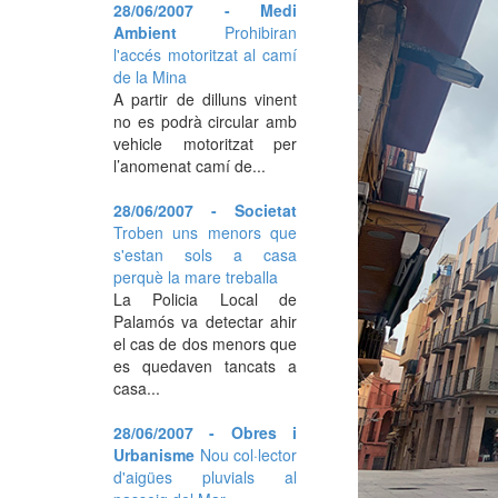
28/06/2007 - Medi
Ambient
Prohibiran
l'accés motoritzat al camí
de la Mina
A partir de dilluns vinent
no es podrà circular amb
vehicle motoritzat per
l’anomenat camí de...
28/06/2007 - Societat
Troben uns menors que
s'estan sols a casa
perquè la mare treballa
La Policia Local de
Palamós va detectar ahir
el cas de dos menors que
es quedaven tancats a
casa...
28/06/2007 - Obres i
Urbanisme
Nou col·lector
d'aigües pluvials al