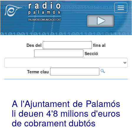
Toggl
naviga
Des del
fins al
Secció
Terme clau
A l'Ajuntament de Palamós
li deuen 4'8 milions d'euros
de cobrament dubtós