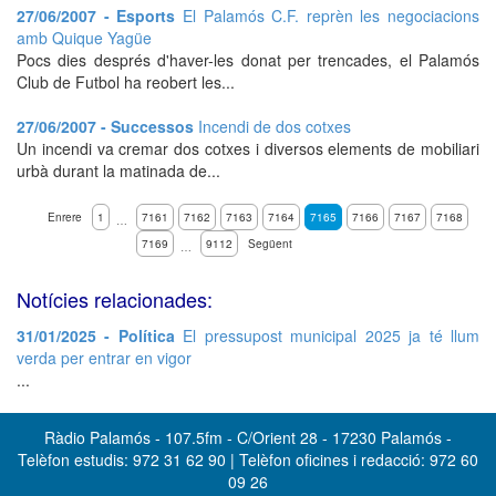
27/06/2007 - Esports
El Palamós C.F. reprèn les negociacions
amb Quique Yagüe
Pocs dies després d'haver-les donat per trencades, el Palamós
Club de Futbol ha reobert les...
27/06/2007 - Successos
Incendi de dos cotxes
Un incendi va cremar dos cotxes i diversos elements de mobiliari
urbà durant la matinada de...
Enrere
1
7161
7162
7163
7164
7165
7166
7167
7168
…
7169
9112
Següent
…
Notícies relacionades:
31/01/2025 - Política
El pressupost municipal 2025 ja té llum
verda per entrar en vigor
...
Ràdio Palamós - 107.5fm - C/Orient 28 - 17230 Palamós -
Telèfon estudis: 972 31 62 90 | Telèfon oficines i redacció: 972 60
09 26