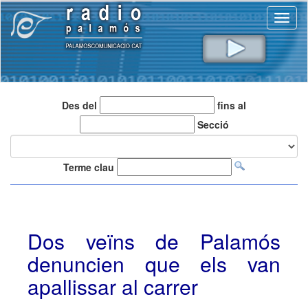
Toggl
naviga
Des del
fins al
Secció
Terme clau
Dos veïns de Palamós
denuncien que els van
apallissar al carrer