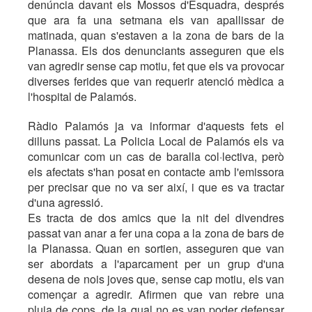
denúncia davant els Mossos d'Esquadra, després
que ara fa una setmana els van apallissar de
matinada, quan s'estaven a la zona de bars de la
Planassa. Els dos denunciants asseguren que els
van agredir sense cap motiu, fet que els va provocar
diverses ferides que van requerir atenció mèdica a
l'hospital de Palamós.
Ràdio Palamós ja va informar d'aquests fets el
dilluns passat. La Policia Local de Palamós els va
comunicar com un cas de baralla col·lectiva, però
els afectats s'han posat en contacte amb l'emissora
per precisar que no va ser així, i que es va tractar
d'una agressió.
Es tracta de dos amics que la nit del divendres
passat van anar a fer una copa a la zona de bars de
la Planassa. Quan en sortien, asseguren que van
ser abordats a l'aparcament per un grup d'una
desena de nois joves que, sense cap motiu, els van
començar a agredir. Afirmen que van rebre una
pluja de cops, de la qual no es van poder defensar