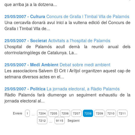
que arriba ja a la dotzena...
25/05/2007 - Cultura
Concurs de Gralla i Timbal Vila de Palamós
Una cercavila donarà avui inici a la vuitena edició del Concurs de
Gralla i Timbal Vila de...
25/05/2007 - Societat
Activitats a l'hospital de Palamós
L’hospital de Palamós acull demà la reunió anual dels
otorrinolaringòlegs de Catalunya. La...
25/05/2007 - Medi Ambient
Debat sobre medi ambient
Les associacions Salvem El Crit i Arítjol organitzen aquest cap de
setmana diversos actes en el...
25/05/2007 - Política
La jornada electoral, a Ràdio Palamós
Ràdio Palamós farà diumenge un seguiment exhaustiu de la
jornada electoral al...
Enrere
1
7204
7205
7206
7207
7208
7209
7210
7211
…
7212
9115
Següent
…