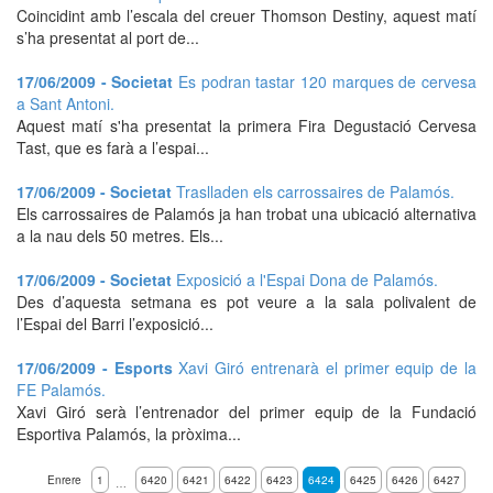
Coincidint amb l’escala del creuer Thomson Destiny, aquest matí
s’ha presentat al port de...
17/06/2009 - Societat
Es podran tastar 120 marques de cervesa
a Sant Antoni.
Aquest matí s'ha presentat la primera Fira Degustació Cervesa
Tast, que es farà a l’espai...
17/06/2009 - Societat
Traslladen els carrossaires de Palamós.
Els carrossaires de Palamós ja han trobat una ubicació alternativa
a la nau dels 50 metres. Els...
17/06/2009 - Societat
Exposició a l'Espai Dona de Palamós.
Des d’aquesta setmana es pot veure a la sala polivalent de
l’Espai del Barri l’exposició...
17/06/2009 - Esports
Xavi Giró entrenarà el primer equip de la
FE Palamós.
Xavi Giró serà l’entrenador del primer equip de la Fundació
Esportiva Palamós, la pròxima...
Enrere
1
6420
6421
6422
6423
6424
6425
6426
6427
…