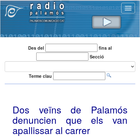
Toggl
naviga
Des del
fins al
Secció
Terme clau
Dos veïns de Palamós
denuncien que els van
apallissar al carrer