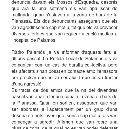
denúncia davant els Mossos d'Esquadra, després
que ara fa una setmana els van apallissar de
matinada, quan s'estaven a la zona de bars de la
Planassa. Els dos denunciants asseguren que els
van agredir sense cap motiu, fet que els va provocar
diverses ferides que van requerir atenció mèdica a
l'hospital de Palamós.
Ràdio Palamós ja va informar d'aquests fets el
dilluns passat. La Policia Local de Palamós els va
comunicar com un cas de baralla col·lectiva, però
els afectats s'han posat en contacte amb l'emissora
per precisar que no va ser així, i que es va tractar
d'una agressió.
Es tracta de dos amics que la nit del divendres
passat van anar a fer una copa a la zona de bars de
la Planassa. Quan en sortien, asseguren que van
ser abordats a l'aparcament per un grup d'una
desena de nois joves que, sense cap motiu, els van
començar a agredir. Afirmen que van rebre una
pluja de cops, de la qual no es van poder defensar