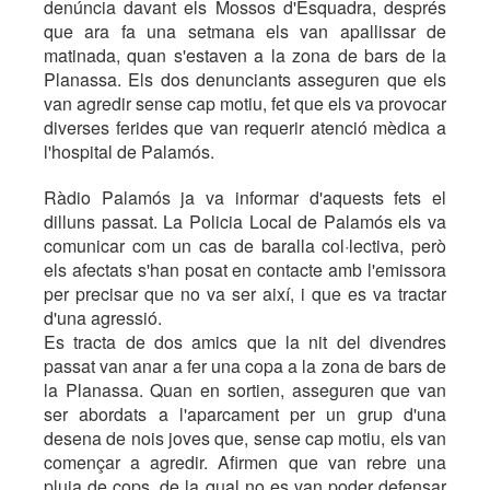
denúncia davant els Mossos d'Esquadra, després
que ara fa una setmana els van apallissar de
matinada, quan s'estaven a la zona de bars de la
Planassa. Els dos denunciants asseguren que els
van agredir sense cap motiu, fet que els va provocar
diverses ferides que van requerir atenció mèdica a
l'hospital de Palamós.
Ràdio Palamós ja va informar d'aquests fets el
dilluns passat. La Policia Local de Palamós els va
comunicar com un cas de baralla col·lectiva, però
els afectats s'han posat en contacte amb l'emissora
per precisar que no va ser així, i que es va tractar
d'una agressió.
Es tracta de dos amics que la nit del divendres
passat van anar a fer una copa a la zona de bars de
la Planassa. Quan en sortien, asseguren que van
ser abordats a l'aparcament per un grup d'una
desena de nois joves que, sense cap motiu, els van
començar a agredir. Afirmen que van rebre una
pluja de cops, de la qual no es van poder defensar