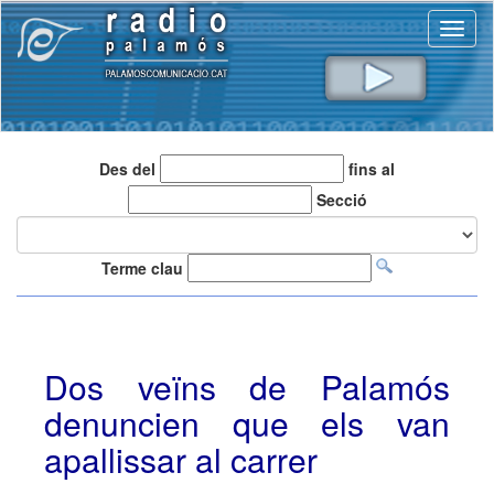
Toggl
naviga
Des del
fins al
Secció
Terme clau
Dos veïns de Palamós
denuncien que els van
apallissar al carrer