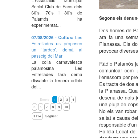
L'Associació Municipal
Social Club de Fans dels
60's, 70's i 80's de
Segons els denunci
Palamós ha
experimentat...
Dos homes de Pal
ara fa una setma
07/08/2026 - Cultura
Les
Estrellades us proposen
Planassa. Els do
un 'tardeo', demà al
provocar diverses
passeig del Mar
La colla carnavalesca
Ràdio Palamós ja 
palamosina Les
comunicar com un
Estrellades farà demà
l'emissora per pre
dissabte la tercera edició
Es tracta de dos 
del...
la Planassa. Qua
desena de nois j
Enrere
1
2
3
4
una pluja de cops
5
6
7
8
9
10
…
No els van robar 
9114
Següent
saltat a causa del
responsable d'un d
Policia Local de