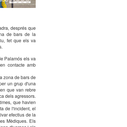
adra, després que
ona de bars de la
u, fet que els va
s.
 de Palamós els va
t en contacte amb
la zona de bars de
per un grup d'una
men que van rebre
ca dels agressors.
ctimes, que havien
 de l'incident, el
ivar efectius de la
ies Mèdiques. Els