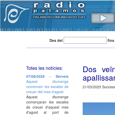
Des del
fins
Dos veï
Totes les notícies:
apallissar
07/08/2026 - Serveis
Aquest diumenge
comencen les escales de
21/03/2025 Success
creuer del mes d'agost
Aquest diumenge
començaran les escales
de creuer d'aquest mes
d'agost al port de