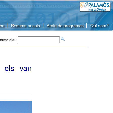
ca
Resums anuals
Arxiu de programes
Qui som?
erme clau
 els van