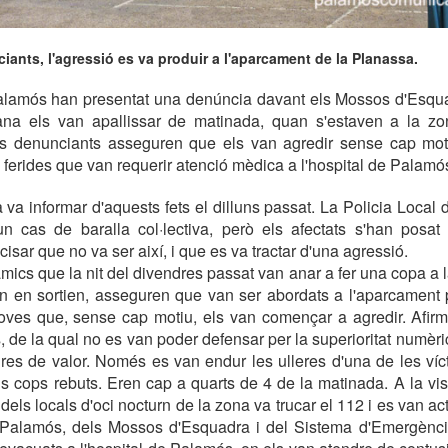
ants, l'agressió es va produir a l'aparcament de la Planassa.
amós han presentat una denúncia davant els Mossos d'Esqu
na els van apallissar de matinada, quan s'estaven a la z
s denunciants asseguren que els van agredir sense cap moti
 ferides que van requerir atenció mèdica a l'hospital de Palamó
va informar d'aquests fets el dilluns passat. La Policia Local
 cas de baralla col·lectiva, però els afectats s'han posa
cisar que no va ser així, i que es va tractar d'una agressió.
amics que la nit del divendres passat van anar a fer una copa a 
n en sortien, asseguren que van ser abordats a l'aparcament 
oves que, sense cap motiu, els van començar a agredir. Afir
, de la qual no es van poder defensar per la superioritat numèri
res de valor. Només es van endur les ulleres d'una de les ví
s cops rebuts. Eren cap a quarts de 4 de la matinada. A la vista
els locals d'oci nocturn de la zona va trucar el 112 i es van act
 Palamós, dels Mossos d'Esquadra i del Sistema d'Emergènc