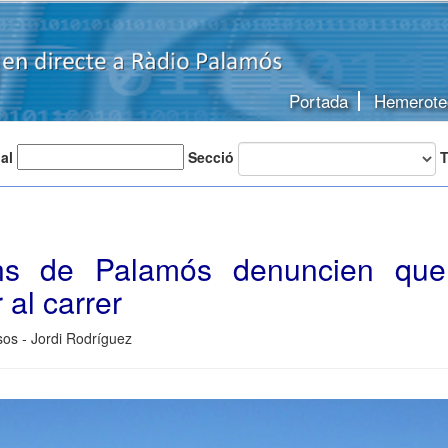
Portada
Hemerote
 al
Secció
T
ns de Palamós denuncien que
 al carrer
os - Jordi Rodríguez