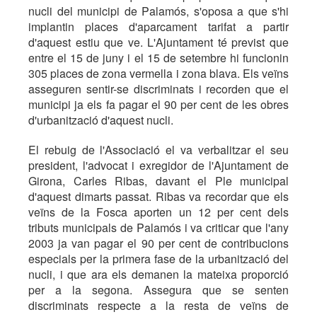
nucli del municipi de Palamós, s'oposa a que s'hi
implantin places d'aparcament tarifat a partir
d'aquest estiu que ve. L'Ajuntament té previst que
entre el 15 de juny i el 15 de setembre hi funcionin
305 places de zona vermella i zona blava. Els veïns
asseguren sentir-se discriminats i recorden que el
municipi ja els fa pagar el 90 per cent de les obres
d'urbanització d'aquest nucli.
El rebuig de l'Associació el va verbalitzar el seu
president, l'advocat i exregidor de l'Ajuntament de
Girona, Carles Ribas, davant el Ple municipal
d'aquest dimarts passat. Ribas va recordar que els
veïns de la Fosca aporten un 12 per cent dels
tributs municipals de Palamós i va criticar que l'any
2003 ja van pagar el 90 per cent de contribucions
especials per la primera fase de la urbanització del
nucli, i que ara els demanen la mateixa proporció
per a la segona. Assegura que se senten
discriminats respecte a la resta de veïns de