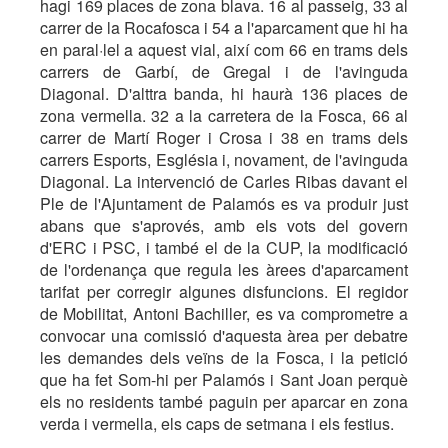
hagi 169 places de zona blava. 16 al passeig, 33 al
carrer de la Rocafosca i 54 a l'aparcament que hi ha
en paral·lel a aquest vial, així com 66 en trams dels
carrers de Garbí, de Gregal i de l'avinguda
Diagonal. D'alttra banda, hi haurà 136 places de
zona vermella. 32 a la carretera de la Fosca, 66 al
carrer de Martí Roger i Crosa i 38 en trams dels
carrers Esports, Església i, novament, de l'avinguda
Diagonal. La intervenció de Carles Ribas davant el
Ple de l'Ajuntament de Palamós es va produir just
abans que s'aprovés, amb els vots del govern
d'ERC i PSC, i també el de la CUP, la modificació
de l'ordenança que regula les àrees d'aparcament
tarifat per corregir algunes disfuncions. El regidor
de Mobilitat, Antoni Bachiller, es va comprometre a
convocar una comissió d'aquesta àrea per debatre
les demandes dels veïns de la Fosca, i la petició
que ha fet Som-hi per Palamós i Sant Joan perquè
els no residents també paguin per aparcar en zona
verda i vermella, els caps de setmana i els festius.