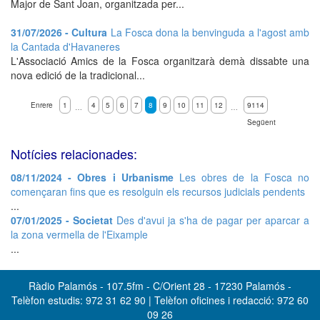
Major de Sant Joan, organitzada per...
31/07/2026 - Cultura
La Fosca dona la benvinguda a l'agost amb
la Cantada d'Havaneres
L'Associació Amics de la Fosca organitzarà demà dissabte una
nova edició de la tradicional...
Enrere
1
4
5
6
7
8
9
10
11
12
9114
…
…
Següent
Notícies relacionades:
08/11/2024 - Obres i Urbanisme
Les obres de la Fosca no
començaran fins que es resolguin els recursos judicials pendents
...
07/01/2025 - Societat
Des d'avui ja s'ha de pagar per aparcar a
la zona vermella de l'Eixample
...
Ràdio Palamós - 107.5fm - C/Orient 28 - 17230 Palamós -
Telèfon estudis: 972 31 62 90 | Telèfon oficines i redacció: 972 60
09 26