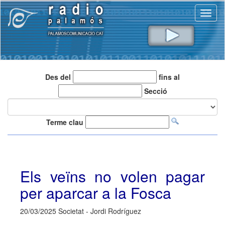
Toggl
naviga
Des del
fins al
Secció
Terme clau
Els veïns no volen pagar
per aparcar a la Fosca
20/03/2025 Societat - Jordi Rodríguez