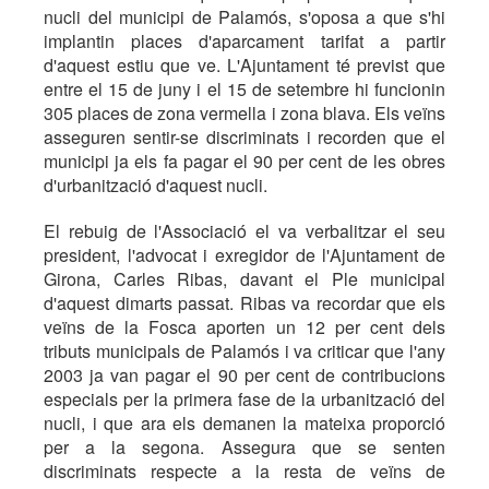
nucli del municipi de Palamós, s'oposa a que s'hi
implantin places d'aparcament tarifat a partir
d'aquest estiu que ve. L'Ajuntament té previst que
entre el 15 de juny i el 15 de setembre hi funcionin
305 places de zona vermella i zona blava. Els veïns
asseguren sentir-se discriminats i recorden que el
municipi ja els fa pagar el 90 per cent de les obres
d'urbanització d'aquest nucli.
El rebuig de l'Associació el va verbalitzar el seu
president, l'advocat i exregidor de l'Ajuntament de
Girona, Carles Ribas, davant el Ple municipal
d'aquest dimarts passat. Ribas va recordar que els
veïns de la Fosca aporten un 12 per cent dels
tributs municipals de Palamós i va criticar que l'any
2003 ja van pagar el 90 per cent de contribucions
especials per la primera fase de la urbanització del
nucli, i que ara els demanen la mateixa proporció
per a la segona. Assegura que se senten
discriminats respecte a la resta de veïns de