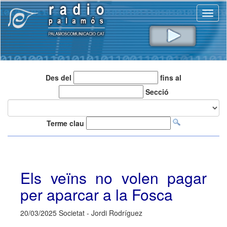
Toggl
naviga
Des del
fins al
Secció
Terme clau
Els veïns no volen pagar
per aparcar a la Fosca
20/03/2025 Societat - Jordi Rodríguez