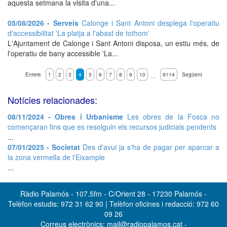
aquesta setmana la visita d'una...
05/08/2026 - Serveis
Calonge i Sant Antoni desplega l'operatiu
d'accessibilitat 'La platja a l'abast de tothom'
L'Ajuntament de Calonge i Sant Antoni disposa, un estiu més, de
l'operatiu de bany accessible 'La...
Enrere
1
2
3
4
5
6
7
8
9
10
9114
Següent
…
Notícies relacionades:
08/11/2024 - Obres i Urbanisme
Les obres de la Fosca no
començaran fins que es resolguin els recursos judicials pendents
...
07/01/2025 - Societat
Des d'avui ja s'ha de pagar per aparcar a
la zona vermella de l'Eixample
...
Ràdio Palamós - 107.5fm - C/Orient 28 - 17230 Palamós -
Telèfon estudis: 972 31 62 90 | Telèfon oficines i redacció: 972 60
09 26
Correus electrònics: mail@radiopalamos.cat -