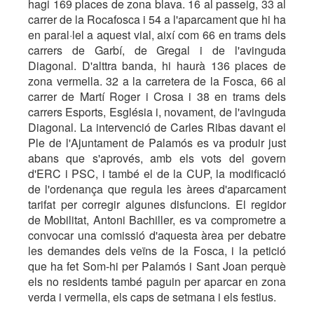
hagi 169 places de zona blava. 16 al passeig, 33 al
carrer de la Rocafosca i 54 a l'aparcament que hi ha
en paral·lel a aquest vial, així com 66 en trams dels
carrers de Garbí, de Gregal i de l'avinguda
Diagonal. D'alttra banda, hi haurà 136 places de
zona vermella. 32 a la carretera de la Fosca, 66 al
carrer de Martí Roger i Crosa i 38 en trams dels
carrers Esports, Església i, novament, de l'avinguda
Diagonal. La intervenció de Carles Ribas davant el
Ple de l'Ajuntament de Palamós es va produir just
abans que s'aprovés, amb els vots del govern
d'ERC i PSC, i també el de la CUP, la modificació
de l'ordenança que regula les àrees d'aparcament
tarifat per corregir algunes disfuncions. El regidor
de Mobilitat, Antoni Bachiller, es va comprometre a
convocar una comissió d'aquesta àrea per debatre
les demandes dels veïns de la Fosca, i la petició
que ha fet Som-hi per Palamós i Sant Joan perquè
els no residents també paguin per aparcar en zona
verda i vermella, els caps de setmana i els festius.