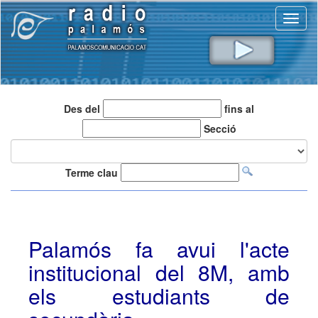
Toggl
naviga
Des del
fins al
Secció
Terme clau
Palamós fa avui l'acte
institucional del 8M, amb
els estudiants de