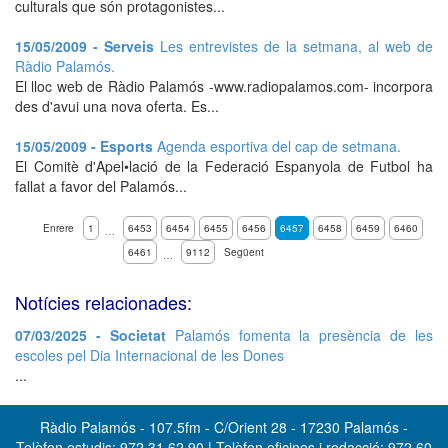
culturals que són protagonistes...
15/05/2009 - Serveis
Les entrevistes de la setmana, al web de
Ràdio Palamós.
El lloc web de Ràdio Palamós -www.radiopalamos.com- incorpora
des d'avui una nova oferta. Es...
15/05/2009 - Esports
Agenda esportiva del cap de setmana.
El Comitè d'Apel•lació de la Federació Espanyola de Futbol ha
fallat a favor del Palamós...
Enrere
1
6453
6454
6455
6456
6457
6458
6459
6460
…
6461
9112
Següent
…
Notícies relacionades:
07/03/2025 - Societat
Palamós fomenta la presència de les
escoles pel Dia Internacional de les Dones
...
Ràdio Palamós - 107.5fm - C/Orient 28 - 17230 Palamós -
Telèfon estudis: 972 31 62 90 | Telèfon oficines i redacció: 972 60