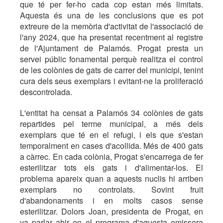
que té per fer-ho cada cop estan més limitats.
Aquesta és una de les conclusions que es pot
extreure de la memòria d'activitat de l'associació de
l'any 2024, que ha presentat recentment al registre
de l'Ajuntament de Palamós. Progat presta un
servei públic fonamental perquè realitza el control
de les colònies de gats de carrer del municipi, tenint
cura dels seus exemplars i evitant-ne la proliferació
descontrolada.
L'entitat ha censat a Palamós 34 colònies de gats
repartides pel terme municipal, a més dels
exemplars que té en el refugi, i els que s'estan
temporalment en cases d'acollida. Més de 400 gats
a càrrec. En cada colònia, Progat s'encarrega de fer
esterilitzar tots els gats i d'alimentar-los. El
problema apareix quan a aquests nuclis hi arriben
exemplars no controlats. Sovint fruit
d'abandonaments i en molts casos sense
esterilitzar. Dolors Joan, presidenta de Progat, en
va parlar ahir en el programa d'aquesta emissora