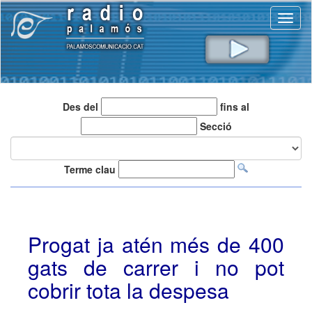
Toggl
naviga
Des del
fins al
Secció
Terme clau
Progat ja atén més de 400
gats de carrer i no pot
cobrir tota la despesa