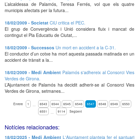
L’alcaldessa de Palamós, Teresa Ferrés, vol que els quatre
municipis afectats per la futura...
18/02/2009 - Societat
CiU critica el PEC.
El grup de Convergència i Unió considera fluix i mancat de
contingut el Pla Educatiu de Ciutat,...
18/02/2009 - Successos
Un mort en accident a la C-31.
El conductor d’un cotxe ha mort aquesta passada matinada en un
accident de trànsit a la...
18/02/2009 - Medi Ambient
Palamós s'adhereix al Consorci Vies
Verdes de Girona.
L’Ajuntament de Palamós ha decidit adherir-se al Consorci Vies
Verdes de Girona, setmanes...
Enrere
1
6543
6544
6545
6546
6547
6548
6549
6550
…
6551
9114
Següent
…
Notícies relacionades:
18/02/2025 - Medi Ambient
L'Ajuntament planteja fer el santuari