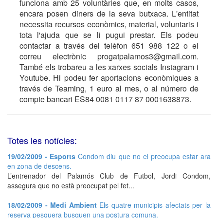
funciona amb 25 voluntàries que, en molts casos,
encara posen diners de la seva butxaca. L'entitat
necessita recursos econòmics, material, voluntaris i
tota l'ajuda que se li pugui prestar. Els podeu
contactar a través del telèfon 651 988 122 o el
correu electrònic progatpalamos3@gmail.com.
També els trobareu a les xarxes socials Instagram i
Youtube. Hi podeu fer aportacions econòmiques a
través de Teaming, 1 euro al mes, o al número de
compte bancari ES84 0081 0117 87 0001638873.
Totes les notícies:
19/02/2009 - Esports
Condom diu que no el preocupa estar ara
en zona de descens.
L’entrenador del Palamós Club de Futbol, Jordi Condom,
assegura que no està preocupat pel fet...
18/02/2009 - Medi Ambient
Els quatre municipis afectats per la
reserva pesquera busquen una postura comuna.