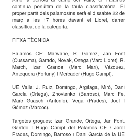
continua penúltim de la taula classificatòria. El
proper partit dels palamosins serà el dissabte 22 de
març a les 17 hores davant el Lloret, darrer
classificat de la categoria.
FITXA TÈCNICA
Palamós CF: Marwane, R. Gómez, Jan Font
(Oussama), Garrido, Novak, Ortega (Marc Lloret), R.
March, Izan Grande (Marc Marí), Vázquez,
Antequera (Fortuny) i Mercader (Hugo Campi).
UE Valls: J. Ruiz, Domingo, Argilaga, Miró, Dani
García (Ortega), Zhovtenko (Barroso), Marc Fe,
Marc Guasch (Antonio), Vega (Prades), Joel i
Gómez (Marcos).
Targetes grogues: Izan Grande, Ortega, Jan Font,
Garrido i Hugo Campi del Palamós CF / Jordi
Prades, Domingo, Barroso i Dani García de la UE