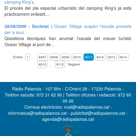
càmping King's.
El procés del pla especial urbanístic del càmping King’s ja està
pràcticament enllestit....
28/09/2009 - Societat
L'Ocean Village suspèn l'escala prevista
per a avui.
Qüestions tècniques han anul•lat l’escala del creuer turístic
Ocean Village al port de...
Enrere
1
6307
6308
6309
6310
6311
6312
6313
6314
…
6315
9112
Següent
…
Ràdio Palamós - 107.5fm - C/Orient 28 - 17230 Palamós -
Telèfon estudis: 972 31 62 90 | Telèfon oficines i redacció: 972 60
09 26
Correus electrònics: mail@radiopalamos.cat -
informatius@radiopalamos.cat - publicitat@radiopalamos.cat -
agenda@radiopalamos.cat