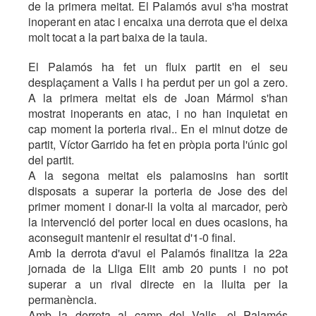
de la primera meitat. El Palamós avui s'ha mostrat
inoperant en atac i encaixa una derrota que el deixa
molt tocat a la part baixa de la taula.
El Palamós ha fet un fluix partit en el seu
desplaçament a Valls i ha perdut per un gol a zero.
A la primera meitat els de Joan Mármol s'han
mostrat inoperants en atac, i no han inquietat en
cap moment la porteria rival.. En el minut dotze de
partit, Víctor Garrido ha fet en pròpia porta l'únic gol
del partit.
A la segona meitat els palamosins han sortit
disposats a superar la porteria de Jose des del
primer moment i donar-li la volta al marcador, però
la intervenció del porter local en dues ocasions, ha
aconseguit mantenir el resultat d'1-0 final.
Amb la derrota d'avui el Palamós finalitza la 22a
jornada de la Lliga Elit amb 20 punts i no pot
superar a un rival directe en la lluita per la
permanència.
Amb la derrota al camp del Valls, el Palamós