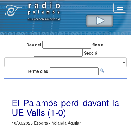
Toggl
naviga
Des del
fins al
Secció
Terme clau
El Palamós perd davant la
UE Valls (1-0)
16/03/2025 Esports - Yolanda Aguilar