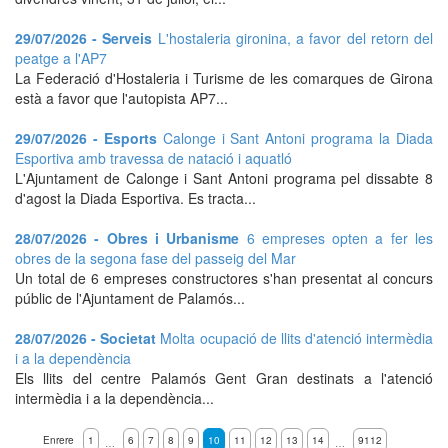
29/07/2026 - Serveis
L'hostaleria gironina, a favor del retorn del
peatge a l'AP7
La Federació d'Hostaleria i Turisme de les comarques de Girona
està a favor que l'autopista AP7...
29/07/2026 - Esports
Calonge i Sant Antoni programa la Diada
Esportiva amb travessa de natació i aquatló
L'Ajuntament de Calonge i Sant Antoni programa pel dissabte 8
d'agost la Diada Esportiva. Es tracta...
28/07/2026 - Obres i Urbanisme
6 empreses opten a fer les
obres de la segona fase del passeig del Mar
Un total de 6 empreses constructores s'han presentat al concurs
públic de l'Ajuntament de Palamós...
28/07/2026 - Societat
Molta ocupació de llits d'atenció intermèdia
i a la dependència
Els llits del centre Palamós Gent Gran destinats a l'atenció
intermèdia i a la dependència...
Enrere
1
6
7
8
9
10
11
12
13
14
9112
…
…