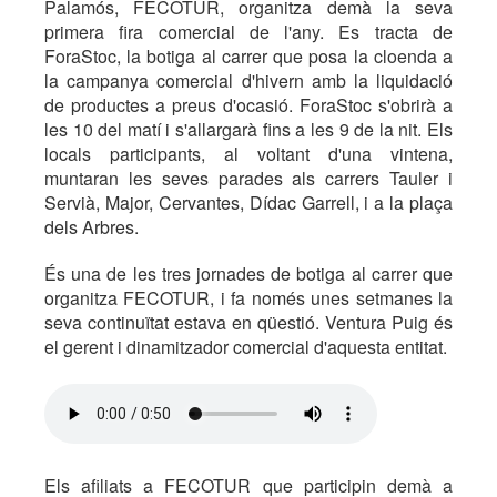
Palamós, FECOTUR, organitza demà la seva
primera fira comercial de l'any. Es tracta de
ForaStoc, la botiga al carrer que posa la cloenda a
la campanya comercial d'hivern amb la liquidació
de productes a preus d'ocasió. ForaStoc s'obrirà a
les 10 del matí i s'allargarà fins a les 9 de la nit. Els
locals participants, al voltant d'una vintena,
muntaran les seves parades als carrers Tauler i
Servià, Major, Cervantes, Dídac Garrell, i a la plaça
dels Arbres.
És una de les tres jornades de botiga al carrer que
organitza FECOTUR, i fa només unes setmanes la
seva continuïtat estava en qüestió. Ventura Puig és
el gerent i dinamitzador comercial d'aquesta entitat.
Els afiliats a FECOTUR que participin demà a