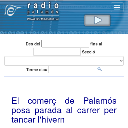
Toggl
naviga
Des del
fins al
Secció
Terme clau
El comerç de Palamós
posa parada al carrer per
tancar l'hivern