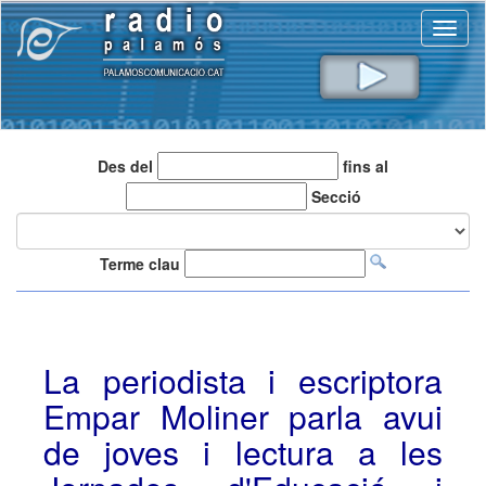
Toggl
naviga
Des del
fins al
Secció
Terme clau
La periodista i escriptora
Empar Moliner parla avui
de joves i lectura a les