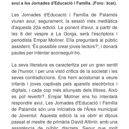
avui a les Jornades d'Educació i Família. (Foto: 3cat).
Les Jornades d'Educació i Família de Palamós
viuran avui, segurament, la sessió més mediàtica
d'aquesta 22a edició. La ponent d'avui, a partir de
les 8 del vespre a La Gorga, serà l'escriptora i
periodista Empar Moliner. Ella preguntarà al públic
assistent, 'És possible crear joves lectors?', i donarà
pautes per intentar aconseguir-ho.
­La seva literatura es caracteritza per un gran sentit
de l'humor, i per una visió crítica de la societat i les
seves contradiccions. Ens hem acostumat a veure
infants i joves captivats pels aparells electrònics i
digitals, i cada cop més allunyats dels llibres. Això
es pot revertir?. Empar Moliner ens ho intentarà
respondre avui, Les Jornades d'Educació i Família
de Palamós són una iniciativa de l'Àrea municipal
de Joventut. Aquesta edició la va obrir el dijous
passat el mestre de primària David Altimir, amb una
assistència de públic discreta. Segur que molt