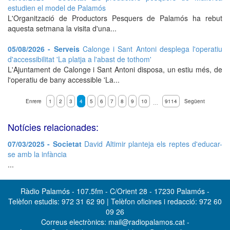
estudien el model de Palamós
L'Organització de Productors Pesquers de Palamós ha rebut
aquesta setmana la visita d'una...
05/08/2026 - Serveis
Calonge i Sant Antoni desplega l'operatiu
d'accessibilitat 'La platja a l'abast de tothom'
L'Ajuntament de Calonge i Sant Antoni disposa, un estiu més, de
l'operatiu de bany accessible 'La...
Enrere
1
2
3
4
5
6
7
8
9
10
9114
Següent
…
Notícies relacionades:
07/03/2025 - Societat
David Altimir planteja els reptes d'educar-
se amb la infància
...
Ràdio Palamós - 107.5fm - C/Orient 28 - 17230 Palamós -
Telèfon estudis: 972 31 62 90 | Telèfon oficines i redacció: 972 60
09 26
Correus electrònics: mail@radiopalamos.cat -