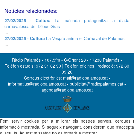
Notícies relacionades:
27/02/2025 - Cultura
La mainada protagonitza la diada
carnavalesca del Dijous Gras
...
27/02/2025 - Cultura
La Vesprà anima el Carnaval de Palamós
...
Ràdio Palamós - 107.5fm - C/Orient 28 - 17230 Palamós -
Telèfon estudis: 972 31 62 90 | Telèfon oficines i redacció: 972 60
09 26
Correus electrònics: mail@radiopalamos.cat -
informatius@radiopalamos.cat - publicitat@radiopalamos.cat -
agenda@radiopalamos.cat
Fem servir cookies per a millorar els nostres serveis, cerques i
informació mostrada. Si segueix navegant, considerem que n'accepta
el seu ús. Aquest missatge no es tornarà a mostrar.