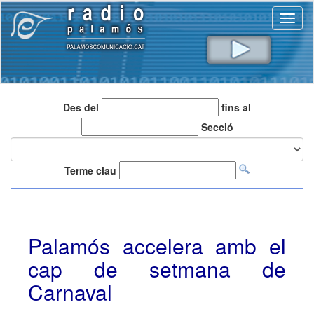
Toggl
naviga
Des del
fins al
Secció
Terme clau
Palamós accelera amb el
cap de setmana de
Carnaval