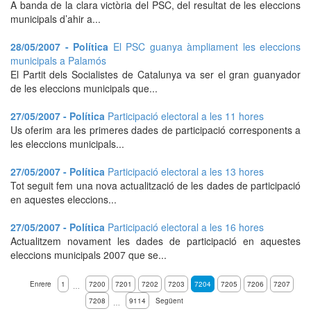
A banda de la clara victòria del PSC, del resultat de les eleccions
municipals d’ahir a...
28/05/2007 - Política
El PSC guanya àmpliament les eleccions
municipals a Palamós
El Partit dels Socialistes de Catalunya va ser el gran guanyador
de les eleccions municipals que...
27/05/2007 - Política
Participació electoral a les 11 hores
Us oferim ara les primeres dades de participació corresponents a
les eleccions municipals...
27/05/2007 - Política
Participació electoral a les 13 hores
Tot seguit fem una nova actualització de les dades de participació
en aquestes eleccions...
27/05/2007 - Política
Participació electoral a les 16 hores
Actualitzem novament les dades de participació en aquestes
eleccions municipals 2007 que se...
Enrere
1
7200
7201
7202
7203
7204
7205
7206
7207
…
7208
9114
Següent
…