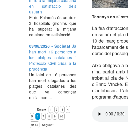
millora la mitjana catalana
en satisfacció dels
usuaris
Terrenys on s'insta
El de Palamós és un dels
3 hospitals gironins que
La fira d'atracci
ha superat la mitjana
un solar del pla 
catalana en satisfacció...
10 de març proper
03/08/2026 - Societat
Ja
l'aparcament de s
han mort 16 persones a
obres del passeig
les platges catalanes i
Protecció Civil crida a la
Això obligava a 
prudència
n'ha parlat amb l
Un total de 16 persones
trobat al pla de 
han mort ofegades a les
d'Enric Vincke. E
platges catalanes des
d'autobusos. L'a
que va començar
programa d'aques
oficialment...
Enrere
1
2
3
4
5
6
7
8
9
10
…
9114
Següent