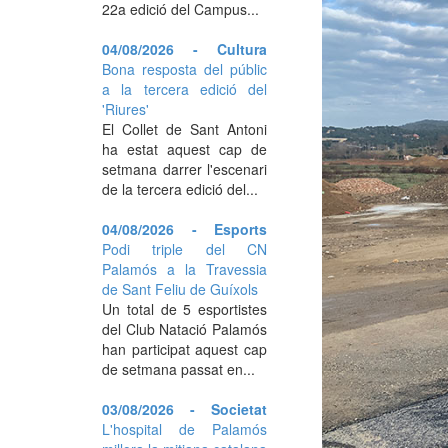
22a edició del Campus...
04/08/2026 - Cultura
Bona resposta del públic
a la tercera edició del
'Riures'
El Collet de Sant Antoni
ha estat aquest cap de
setmana darrer l'escenari
de la tercera edició del...
04/08/2026 - Esports
Podi triple del CN
Palamós a la Travessia
de Sant Feliu de Guíxols
Un total de 5 esportistes
del Club Natació Palamós
han participat aquest cap
de setmana passat en...
03/08/2026 - Societat
L'hospital de Palamós