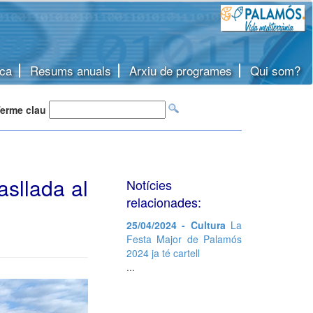
ca
Resums anuals
Arxiu de programes
Qui som?
erme clau
asllada al
Notícies
relacionades:
25/04/2024 - Cultura
La
Festa Major de Palamós
2024 ja té cartell
...