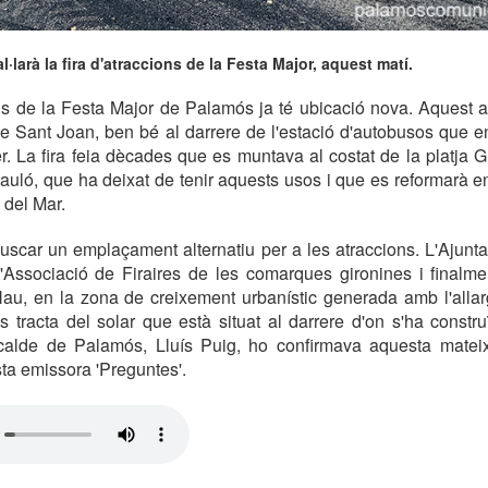
l·larà la fira d'atraccions de la Festa Major, aquest matí.
ons de la Festa Major de Palamós ja té ubicació nova. Aquest
de Sant Joan, ben bé al darrere de l'estació d'autobusos que en
. La fira feia dècades que es muntava al costat de la platja G
auló, que ha deixat de tenir aquests usos i que es reformarà en
 del Mar.
buscar un emplaçament alternatiu per a les atraccions. L'Ajun
'Associació de Firaires de les comarques gironines i finalme
Nau, en la zona de creixement urbanístic generada amb l'alla
s tracta del solar que està situat al darrere d'on s'ha constru
lcalde de Palamós, Lluís Puig, ho confirmava aquesta mate
ta emissora 'Preguntes'.