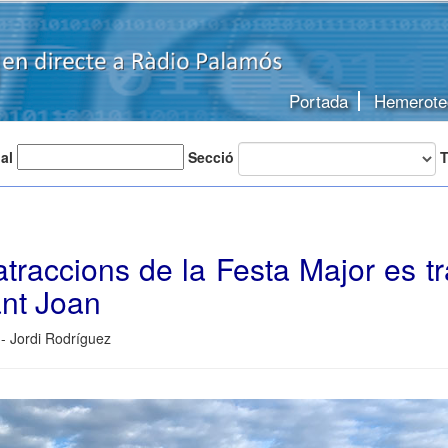
Portada
Hemerote
 al
Secció
T
'atraccions de la Festa Major es tr
ant Joan
- Jordi Rodríguez