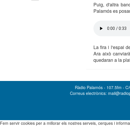
Puig, d'altra ban
Palamós es posarà
La fira i l'espai
Ara això canviarà
quedaran a la pla
Ràdio Palamós - 107.5fm - C/O
Correus electrònics: mail@radi
Fem servir cookies per a millorar els nostres serveis, cerques i info