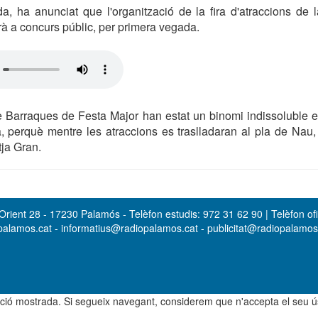
da, ha anunciat que l'organització de la fira d'atraccions de
 a concurs públic, per primera vegada.
 de Barraques de Festa Major han estat un binomi indissoluble e
, perquè mentre les atraccions es traslladaran al pla de Nau
tja Gran.
rient 28 - 17230 Palamós - Telèfon estudis: 972 31 62 90 | Telèfon ofi
opalamos.cat - informatius@radiopalamos.cat - publicitat@radiopalamo
rmació mostrada. Si segueix navegant, considerem que n'accepta el seu 