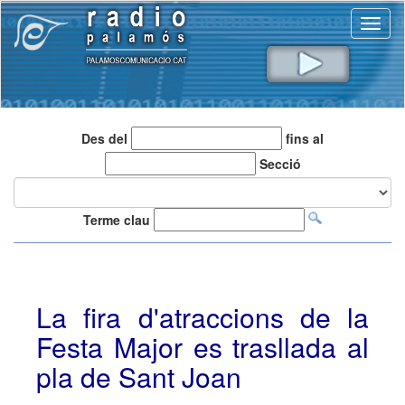
Toggl
naviga
Des del
fins al
Secció
Terme clau
La fira d'atraccions de la
Festa Major es trasllada al
pla de Sant Joan