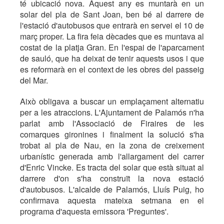
té ubicació nova. Aquest any es muntarà en un
solar del pla de Sant Joan, ben bé al darrere de
l'estació d'autobusos que entrarà en servei el 10 de
març proper. La fira feia dècades que es muntava al
costat de la platja Gran. En l'espai de l'aparcament
de sauló, que ha deixat de tenir aquests usos i que
es reformarà en el context de les obres del passeig
del Mar.
Això obligava a buscar un emplaçament alternatiu
per a les atraccions. L'Ajuntament de Palamós n'ha
parlat amb l'Associació de Firaires de les
comarques gironines i finalment la solució s'ha
trobat al pla de Nau, en la zona de creixement
urbanístic generada amb l'allargament del carrer
d'Enric Vincke. Es tracta del solar que està situat al
darrere d'on s'ha construït la nova estació
d'autobusos. L'alcalde de Palamós, Lluís Puig, ho
confirmava aquesta mateixa setmana en el
programa d'aquesta emissora 'Preguntes'.