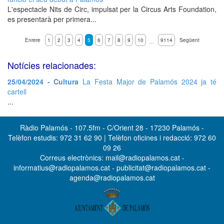
L'espectacle Nits de Circ, impulsat per la Circus Arts Foundation,
es presentarà per primera...
Enrere
1
2
3
4
5
6
7
8
9
10
9114
Següent
…
Notícies relacionades:
25/04/2024 - Cultura
La Festa Major de Palamós 2024 ja té
cartell
...
Ràdio Palamós - 107.5fm - C/Orient 28 - 17230 Palamós -
Telèfon estudis: 972 31 62 90 | Telèfon oficines i redacció: 972 60
09 26
Correus electrònics: mail@radiopalamos.cat -
informatius@radiopalamos.cat - publicitat@radiopalamos.cat -
agenda@radiopalamos.cat