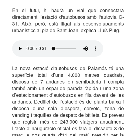
En el futur, hi haurà un vial que connectarà
directament l'estació d'autobusos amb l'autovia C-
31. Això, però, està lligat als desenvolupaments
urbanístics al pla de Sant Joan, explica Lluís Puig.
La nova estació d'autobusos de Palamós té una
superfície total d’uns 4.000 metres quadrats,
disposa de 7 andanes en semibateria i compta
també amb un espai de parada ràpida i una zona
d’estacionament d’autobusos en fila davant de les
andanes. L’edifici de l’estació és de planta baixa i
disposa d'una sala d’espera, serveis, zona de
vending i taquilles de despatx de bitllets. Es preveu
que registri més de 243.000 viatgers anualment.
L'acte d'inauguració oficial es farà el dissabte 8 de
març, a dos quarts d'11 del matí, presidit per la