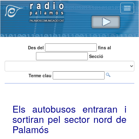
Toggl
naviga
Des del
fins al
Secció
Terme clau
Els autobusos entraran i
sortiran pel sector nord de
Palamós