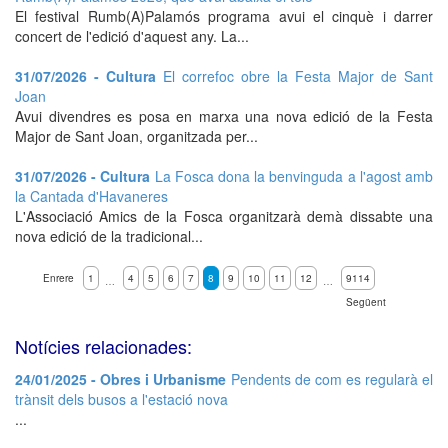
El festival Rumb(A)Palamós programa avui el cinquè i darrer
concert de l'edició d'aquest any. La...
31/07/2026 - Cultura
El correfoc obre la Festa Major de Sant
Joan
Avui divendres es posa en marxa una nova edició de la Festa
Major de Sant Joan, organitzada per...
31/07/2026 - Cultura
La Fosca dona la benvinguda a l'agost amb
la Cantada d'Havaneres
L'Associació Amics de la Fosca organitzarà demà dissabte una
nova edició de la tradicional...
Enrere
1
4
5
6
7
8
9
10
11
12
9114
…
…
Següent
Notícies relacionades:
24/01/2025 - Obres i Urbanisme
Pendents de com es regularà el
trànsit dels busos a l'estació nova
...