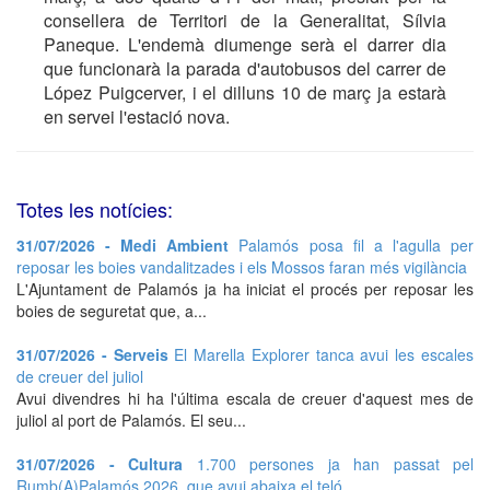
consellera de Territori de la Generalitat, Sílvia
Paneque. L'endemà diumenge serà el darrer dia
que funcionarà la parada d'autobusos del carrer de
López Puigcerver, i el dilluns 10 de març ja estarà
en servei l'estació nova.
Totes les notícies:
31/07/2026 - Medi Ambient
Palamós posa fil a l'agulla per
reposar les boies vandalitzades i els Mossos faran més vigilància
L'Ajuntament de Palamós ja ha iniciat el procés per reposar les
boies de seguretat que, a...
31/07/2026 - Serveis
El Marella Explorer tanca avui les escales
de creuer del juliol
Avui divendres hi ha l'última escala de creuer d'aquest mes de
juliol al port de Palamós. El seu...
31/07/2026 - Cultura
1.700 persones ja han passat pel
Rumb(A)Palamós 2026, que avui abaixa el teló