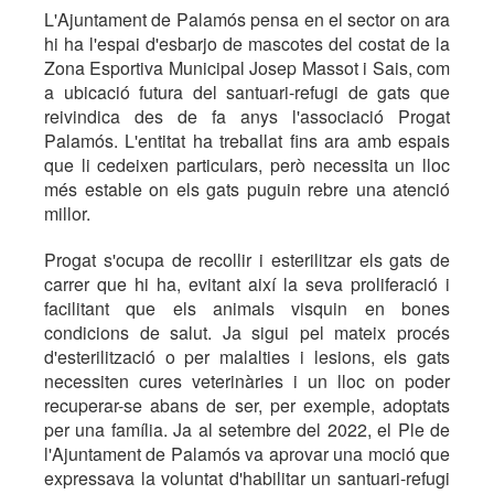
L'Ajuntament de Palamós pensa en el sector on ara
hi ha l'espai d'esbarjo de mascotes del costat de la
Zona Esportiva Municipal Josep Massot i Sais, com
a ubicació futura del santuari-refugi de gats que
reivindica des de fa anys l'associació Progat
Palamós. L'entitat ha treballat fins ara amb espais
que li cedeixen particulars, però necessita un lloc
més estable on els gats puguin rebre una atenció
millor.
Progat s'ocupa de recollir i esterilitzar els gats de
carrer que hi ha, evitant així la seva proliferació i
facilitant que els animals visquin en bones
condicions de salut. Ja sigui pel mateix procés
d'esterilització o per malalties i lesions, els gats
necessiten cures veterinàries i un lloc on poder
recuperar-se abans de ser, per exemple, adoptats
per una família. Ja al setembre del 2022, el Ple de
l'Ajuntament de Palamós va aprovar una moció que
expressava la voluntat d'habilitar un santuari-refugi