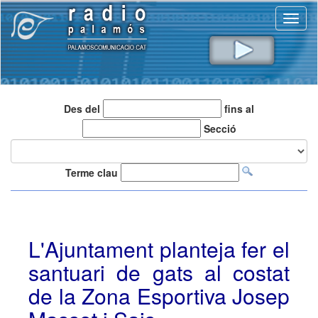
Toggl
naviga
Des del
fins al
Secció
Terme clau
L'Ajuntament planteja fer el
santuari de gats al costat
de la Zona Esportiva Josep