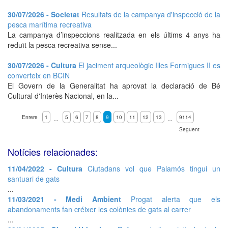
30/07/2026 - Societat
Resultats de la campanya d'inspecció de la
pesca marítima recreativa
La campanya d’inspeccions realitzada en els últims 4 anys ha
reduït la pesca recreativa sense...
30/07/2026 - Cultura
El jaciment arqueològic Illes Formigues II es
converteix en BCIN
El Govern de la Generalitat ha aprovat la declaració de Bé
Cultural d'Interès Nacional, en la...
Enrere
1
5
6
7
8
9
10
11
12
13
9114
…
…
Següent
Notícies relacionades:
11/04/2022 - Cultura
Ciutadans vol que Palamós tingui un
santuari de gats
...
11/03/2021 - Medi Ambient
Progat alerta que els
abandonaments fan créixer les colònies de gats al carrer
...