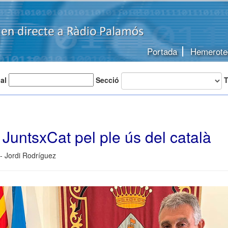
Portada
Hemerote
 al
Secció
T
JuntsxCat pel ple ús del català
 - Jordi Rodríguez