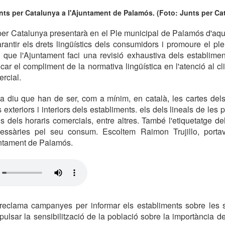
nts per Catalunya a l'Ajuntament de Palamós. (Foto: Junts per Ca
per Catalunya presentarà en el Ple municipal de Palamós d'aqu
antir els drets lingüístics dels consumidors i promoure el ple
que l'Ajuntament faci una revisió exhaustiva dels establimen
icar el compliment de la normativa lingüística en l'atenció al clie
rcial.
 diu que han de ser, com a mínim, en català, les cartes dels 
s exteriors i interiors dels establiments. els dels lineals de les 
us dels horaris comercials, entre altres. També l'etiquetatge de
cessàries pel seu consum. Escoltem Raimon Trujillo, porta
untament de Palamós.
eclama campanyes per informar els establiments sobre les 
mpulsar la sensibilització de la població sobre la importància d