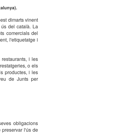
talunya).
est dimarts vinent
 ús del català. La
ts comercials del
nt, l'etiquetatge i
restaurants, i les
prestatgeries, o els
ls productes, i les
veu de Junts per
seves obligacions
e preservar l'ús de