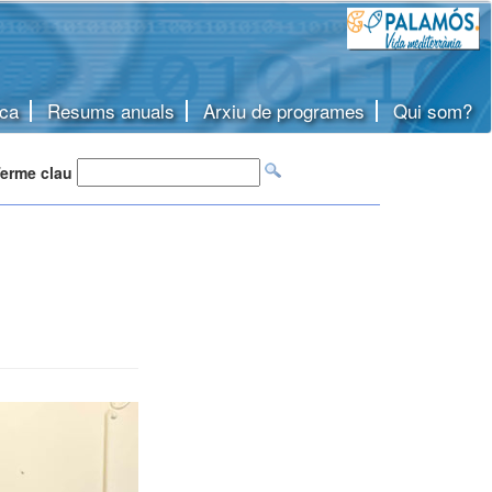
ca
Resums anuals
Arxiu de programes
Qui som?
erme clau