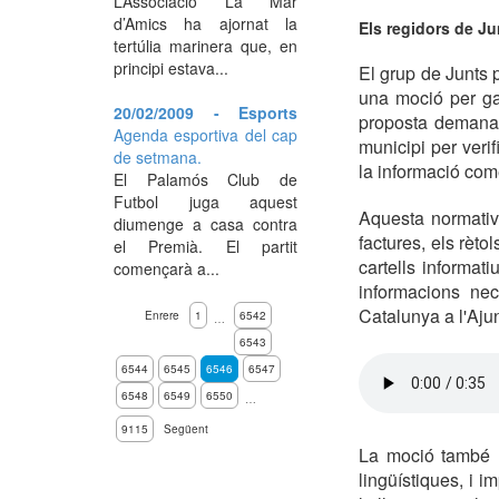
L’Associació La Mar
d’Amics ha ajornat la
Els regidors de Ju
tertúlia marinera que, en
principi estava...
El grup de Junts 
una moció per gar
20/02/2009 - Esports
proposta demana 
Agenda esportiva del cap
municipi per verif
de setmana.
la informació come
El Palamós Club de
Futbol juga aquest
Aquesta normativa
diumenge a casa contra
factures, els rètol
el Premià. El partit
cartells informati
començarà a...
informacions ne
Catalunya a l'Aj
Enrere
1
6542
…
6543
6544
6545
6546
6547
6548
6549
6550
…
9115
Següent
La moció també r
lingüístiques, i i