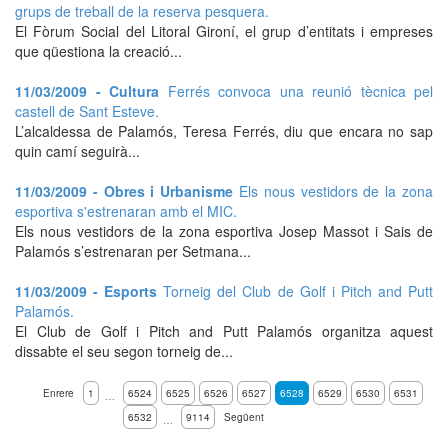
grups de treball de la reserva pesquera.
El Fòrum Social del Litoral Gironí, el grup d’entitats i empreses
que qüestiona la creació...
11/03/2009 - Cultura
Ferrés convoca una reunió tècnica pel
castell de Sant Esteve.
L’alcaldessa de Palamós, Teresa Ferrés, diu que encara no sap
quin camí seguirà...
11/03/2009 - Obres i Urbanisme
Els nous vestidors de la zona
esportiva s'estrenaran amb el MIC.
Els nous vestidors de la zona esportiva Josep Massot i Sais de
Palamós s’estrenaran per Setmana...
11/03/2009 - Esports
Torneig del Club de Golf i Pitch and Putt
Palamós.
El Club de Golf i Pitch and Putt Palamós organitza aquest
dissabte el seu segon torneig de...
Enrere
1
6524
6525
6526
6527
6528
6529
6530
6531
…
6532
9114
Següent
…