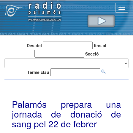
Toggl
naviga
Des del
fins al
Secció
Terme clau
Palamós prepara una
jornada de donació de
sang pel 22 de febrer