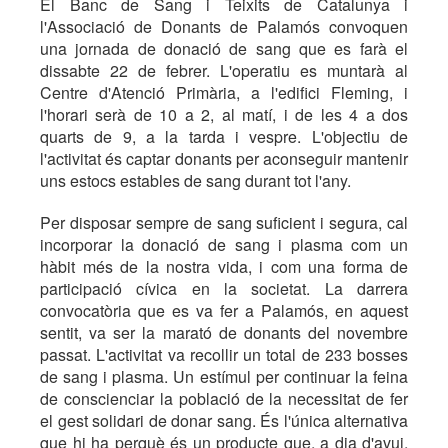
El Banc de Sang i Teixits de Catalunya i
l'Associació de Donants de Palamós convoquen
una jornada de donació de sang que es farà el
dissabte 22 de febrer. L'operatiu es muntarà al
Centre d'Atenció Primària, a l'edifici Fleming, i
l'horari serà de 10 a 2, al matí, i de les 4 a dos
quarts de 9, a la tarda i vespre. L'objectiu de
l'activitat és captar donants per aconseguir mantenir
uns estocs estables de sang durant tot l'any.
Per disposar sempre de sang suficient i segura, cal
incorporar la donació de sang i plasma com un
hàbit més de la nostra vida, i com una forma de
participació cívica en la societat. La darrera
convocatòria que es va fer a Palamós, en aquest
sentit, va ser la marató de donants del novembre
passat. L'activitat va recollir un total de 233 bosses
de sang i plasma. Un estímul per continuar la feina
de conscienciar la població de la necessitat de fer
el gest solidari de donar sang. És l'única alternativa
que hi ha perquè és un producte que, a dia d'avui,