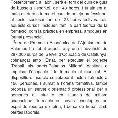
Posteriorment, a l’abril, serà el torn del curs de guia
de busseig i snorkel, de 148 hores, i finalment al
maig es durà a terme el curs de neteja professional
al sector sociosanitari, de 128 hores lectives. Tots
aquests cursos inclouen tant la part teòrica de la
formació, com la pràctica en empresa, ambdues en
format presencial.
L’Àrea de Promoció Econòmica de l’Ajuntament de
Palamós ha rebut aquest any una subvenció de
287.000 euros del Servei d’Ocupació de Catalunya,
cofinançat amb l'Estat, per executar el projecte
'Treball als barris-Palamós Millora”, destinat a
impulsar l’ocupació i la formació al municipi. El
dispositiu d’inserció sociolaboral inclou l’atenció a
150 persones, i sumat a l’oferta formativa, també
proposa un servei d’orientació professional per a
persones a l’atur o en situació de millora
ocupacional, formació en noves tecnologies, un
espai de recerca de feina, i borsa de treball amb
ofertes laborals.