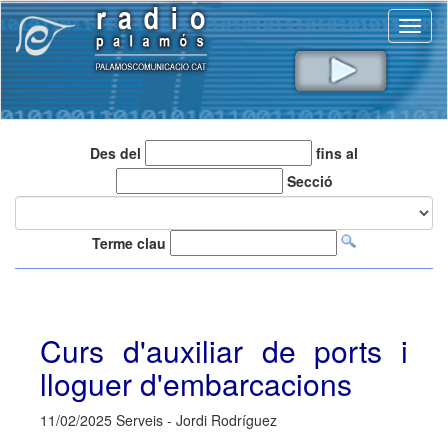
Toggl
naviga
Des del
fins al
Secció
Terme clau
Curs d'auxiliar de ports i
lloguer d'embarcacions
11/02/2025 Serveis - Jordi Rodríguez