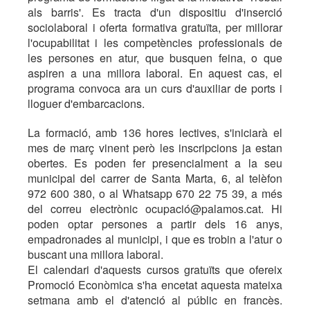
als barris'. Es tracta d'un dispositiu d'inserció
sociolaboral i oferta formativa gratuïta, per millorar
l'ocupabilitat i les competències professionals de
les persones en atur, que busquen feina, o que
aspiren a una millora laboral. En aquest cas, el
programa convoca ara un curs d'auxiliar de ports i
lloguer d'embarcacions.
La formació, amb 136 hores lectives, s'iniciarà el
mes de març vinent però les inscripcions ja estan
obertes. Es poden fer presencialment a la seu
municipal del carrer de Santa Marta, 6, al telèfon
972 600 380, o al Whatsapp 670 22 75 39, a més
del correu electrònic ocupació@palamos.cat. Hi
poden optar persones a partir dels 16 anys,
empadronades al municipi, i que es trobin a l'atur o
buscant una millora laboral.
El calendari d'aquests cursos gratuïts que ofereix
Promoció Econòmica s'ha encetat aquesta mateixa
setmana amb el d'atenció al públic en francès.