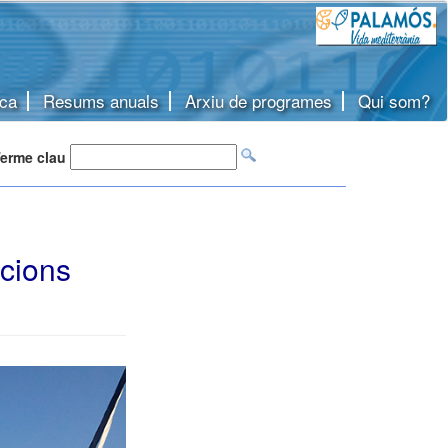
ca
Resums anuals
Arxiu de programes
Qui som?
erme clau
acions