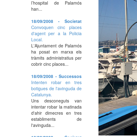
l’hospital de Palamós
han...
18/09/2008 - Societat
Convoquen cinc places
d'agent per a la Policia
Local.
L'Ajuntament de Palamós
ha posat en marxa els
tràmits administratius per
cobrir cinc places...
18/09/2008 - Successos
Intenten robar en tres
botigues de l'avinguda de
Catalunya.
Uns desconeguts van
intentar robar la matinada
d'ahir dimecres en tres
establiments de
l'avinguda...