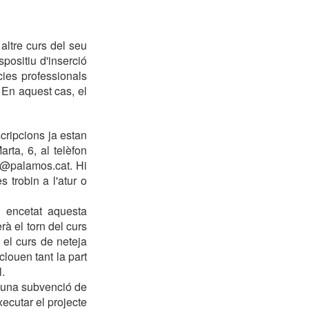
ltre curs del seu
spositiu d'inserció
ncies professionals
 En aquest cas, el
cripcions ja estan
rta, 6, al telèfon
ó@palamos.cat. Hi
 trobin a l'atur o
a encetat aquesta
rà el torn del curs
 el curs de neteja
clouen tant la part
.
 una subvenció de
ecutar el projecte