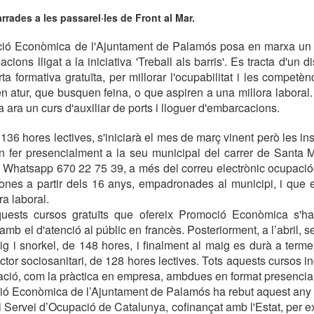
ades a les passarel·les de Front al Mar.
ió Econòmica de l'Ajuntament de Palamós posa en marxa un a
ions lligat a la iniciativa 'Treball als barris'. Es tracta d'un di
rta formativa gratuïta, per millorar l'ocupabilitat i les competè
n atur, que busquen feina, o que aspiren a una millora laboral.
ara un curs d'auxiliar de ports i lloguer d'embarcacions.
36 hores lectives, s'iniciarà el mes de març vinent però les ins
 fer presencialment a la seu municipal del carrer de Santa Ma
l Whatsapp 670 22 75 39, a més del correu electrònic ocupaci
nes a partir dels 16 anys, empadronades al municipi, i que es
a laboral.
quests cursos gratuïts que ofereix Promoció Econòmica s'h
b el d'atenció al públic en francès. Posteriorment, a l’abril, se
g i snorkel, de 148 hores, i finalment al maig es durà a terme
ctor sociosanitari, de 128 hores lectives. Tots aquests cursos in
mació, com la pràctica en empresa, ambdues en format presencial
ió Econòmica de l’Ajuntament de Palamós ha rebut aquest any
 Servei d’Ocupació de Catalunya, cofinançat amb l'Estat, per ex