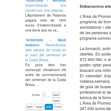
18/09/2008 - Societat
Indemnitzaran una
Embarcacions amarr
vianant per una caiguda.
L’Ajuntament de Palamós
L'Àrea de Promoc
pagarà més de 1400
programa de formac
euros d’indemnització a
sociolaboral i ofe
una dona que es va...
de les persones e
programa convoca 
18/09/2008 - Medi
Ambient
Reivindicació
La formació, amb 1
dels camins de ronda en
obertes. Es poden
el marc del centenari de
972 600 380, o a
la Costa Brava.
poden optar perso
Fa pocs dies han
començat oficialment els
buscant una millor
actes de commemoració
El calendari d'a
del centenari de la Costa
mateixa setmana am
Brava....
de guia de bussei
professional al se
Enrere
1
6695
…
teòrica de la for
6696
L’Àrea de Promoc
6697
6698
6699
6700
287.000 euros del