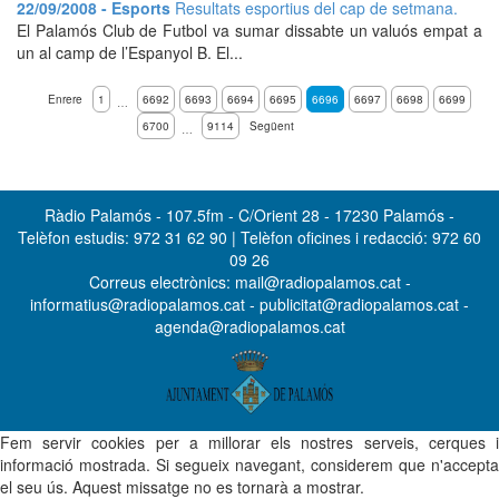
22/09/2008 - Esports
Resultats esportius del cap de setmana.
El Palamós Club de Futbol va sumar dissabte un valuós empat a
un al camp de l’Espanyol B. El...
Enrere
1
6692
6693
6694
6695
6696
6697
6698
6699
…
6700
9114
Següent
…
Ràdio Palamós - 107.5fm - C/Orient 28 - 17230 Palamós -
Telèfon estudis: 972 31 62 90 | Telèfon oficines i redacció: 972 60
09 26
Correus electrònics: mail@radiopalamos.cat -
informatius@radiopalamos.cat - publicitat@radiopalamos.cat -
agenda@radiopalamos.cat
Fem servir cookies per a millorar els nostres serveis, cerques i
informació mostrada. Si segueix navegant, considerem que n'accepta
el seu ús. Aquest missatge no es tornarà a mostrar.