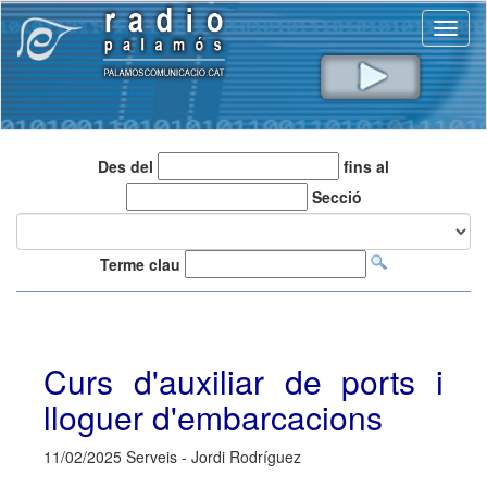
Toggl
naviga
Des del
fins al
Secció
Terme clau
Curs d'auxiliar de ports i
lloguer d'embarcacions
11/02/2025 Serveis - Jordi Rodríguez