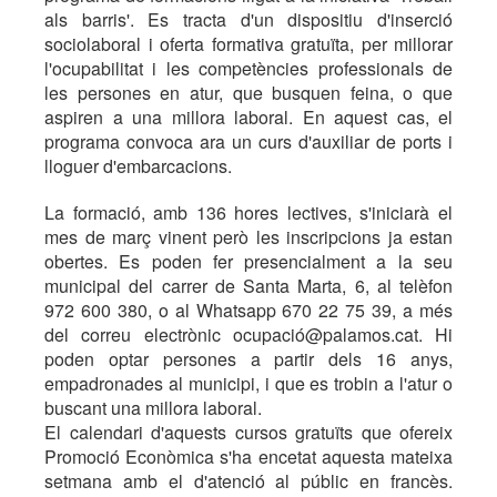
als barris'. Es tracta d'un dispositiu d'inserció
sociolaboral i oferta formativa gratuïta, per millorar
l'ocupabilitat i les competències professionals de
les persones en atur, que busquen feina, o que
aspiren a una millora laboral. En aquest cas, el
programa convoca ara un curs d'auxiliar de ports i
lloguer d'embarcacions.
La formació, amb 136 hores lectives, s'iniciarà el
mes de març vinent però les inscripcions ja estan
obertes. Es poden fer presencialment a la seu
municipal del carrer de Santa Marta, 6, al telèfon
972 600 380, o al Whatsapp 670 22 75 39, a més
del correu electrònic ocupació@palamos.cat. Hi
poden optar persones a partir dels 16 anys,
empadronades al municipi, i que es trobin a l'atur o
buscant una millora laboral.
El calendari d'aquests cursos gratuïts que ofereix
Promoció Econòmica s'ha encetat aquesta mateixa
setmana amb el d'atenció al públic en francès.