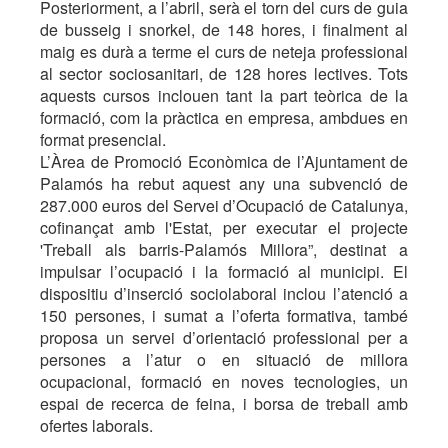
Posteriorment, a l’abril, serà el torn del curs de guia
de busseig i snorkel, de 148 hores, i finalment al
maig es durà a terme el curs de neteja professional
al sector sociosanitari, de 128 hores lectives. Tots
aquests cursos inclouen tant la part teòrica de la
formació, com la pràctica en empresa, ambdues en
format presencial.
L’Àrea de Promoció Econòmica de l’Ajuntament de
Palamós ha rebut aquest any una subvenció de
287.000 euros del Servei d’Ocupació de Catalunya,
cofinançat amb l'Estat, per executar el projecte
'Treball als barris-Palamós Millora”, destinat a
impulsar l’ocupació i la formació al municipi. El
dispositiu d’inserció sociolaboral inclou l’atenció a
150 persones, i sumat a l’oferta formativa, també
proposa un servei d’orientació professional per a
persones a l’atur o en situació de millora
ocupacional, formació en noves tecnologies, un
espai de recerca de feina, i borsa de treball amb
ofertes laborals.