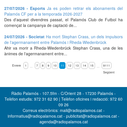
27/07/2026 - Esports
Ja es poden retirar els abonaments del
Palamós CF per a la temporada 2026-2027
Des d'aquest divendres passat, el Palamós Club de Futbol ha
començat la campanya de captació de...
24/07/2026 - Societat
Ha mort Stephan Crass, un dels impulsors
de l'agermanament entre Palamós i Rheda-Wiedenbrück
Ahir va morir a Rheda-Wiedenbrück Stephan Crass, una de les
ànimes de l'agermanament entre...
Enrere
1
7
8
9
10
11
12
13
14
15
9111
…
…
Següent
Ràdio Palamós - 107.5fm - C/Orient 28 - 17230 Palamós -
Telèfon estudis: 972 31 62 90 | Telèfon oficines i redacció: 972 60
09 26
Correus electrònics: mail@radiopalamos.cat -
informatius@radiopalamos.cat - publicitat@radiopalamos.cat -
agenda@radiopalamos.cat