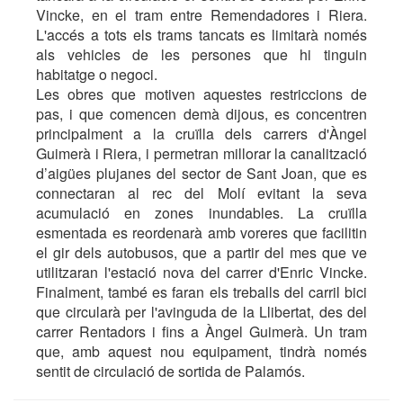
Vincke, en el tram entre Remendadores i Riera.
L'accés a tots els trams tancats es limitarà només
als vehicles de les persones que hi tinguin
habitatge o negoci.
Les obres que motiven aquestes restriccions de
pas, i que comencen demà dijous, es concentren
principalment a la cruïlla dels carrers d'Àngel
Guimerà i Riera, i permetran millorar la canalització
d’aigües plujanes del sector de Sant Joan, que es
connectaran al rec del Molí evitant la seva
acumulació en zones inundables. La cruïlla
esmentada es reordenarà amb voreres que facilitin
el gir dels autobusos, que a partir del mes que ve
utilitzaran l'estació nova del carrer d'Enric Vincke.
Finalment, també es faran els treballs del carril bici
que circularà per l'avinguda de la Llibertat, des del
carrer Rentadors i fins a Àngel Guimerà. Un tram
que, amb aquest nou equipament, tindrà només
sentit de circulació de sortida de Palamós.