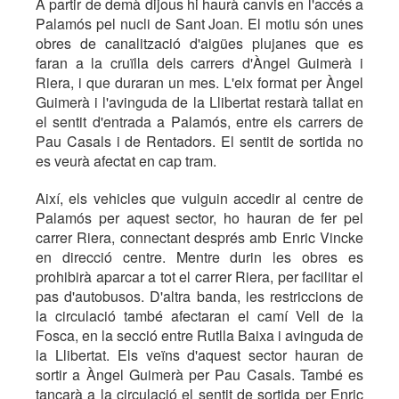
A partir de demà dijous hi haurà canvis en l'accés a
Palamós pel nucli de Sant Joan. El motiu són unes
obres de canalització d'aigües plujanes que es
faran a la cruïlla dels carrers d'Àngel Guimerà i
Riera, i que duraran un mes. L'eix format per Àngel
Guimerà i l'avinguda de la Llibertat restarà tallat en
el sentit d'entrada a Palamós, entre els carrers de
Pau Casals i de Rentadors. El sentit de sortida no
es veurà afectat en cap tram.
Així, els vehicles que vulguin accedir al centre de
Palamós per aquest sector, ho hauran de fer pel
carrer Riera, connectant després amb Enric Vincke
en direcció centre. Mentre durin les obres es
prohibirà aparcar a tot el carrer Riera, per facilitar el
pas d'autobusos. D'altra banda, les restriccions de
la circulació també afectaran el camí Vell de la
Fosca, en la secció entre Rutlla Baixa i avinguda de
la Llibertat. Els veïns d'aquest sector hauran de
sortir a Àngel Guimerà per Pau Casals. També es
tancarà a la circulació el sentit de sortida per Enric