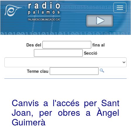
Toggl
naviga
Des del
fins al
Secció
Terme clau
Canvis a l'accés per Sant
Joan, per obres a Àngel
Guimerà