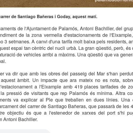
arrer de Santiago Bañeras i Goday, aquest matí.
caments de l'Ajuntament de Palamós, Antoni Bachiller, del gru
rendiment de la zona vermella d'estacionaments de l'Eixample,
o 3 setmanes. A canvi d'una tarifa molt baixa pels residents, ar
est espai tan cèntric del nucli urbà. La gran qüestió, però, é
a saturació de vehicles arribi a màxims. Una qüestió que va gener
pal.
ller va dir que amb les obres del passeig del Mar s'han perdu
aquest àmbit. Un impacte que ara mateix no es nota, sobr
l'estacionament a l'Eixample amb 419 places tarifades de zo
 la pressió de visitants que rep Palamós és mínima. Altra cos
ments va explicar al Ple que treballen en dues línies. Una é
arcament del carrer de Santiago Bañeras, que passarà de les 
tre objectiu és que a l'estenedor de xarxes del port s'hi p
m Antoni Bachiller.