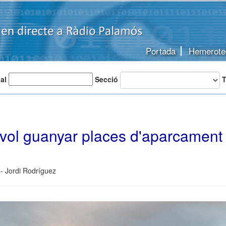
Portada
Hemerote
 al
Secció
T
vol guanyar places d'aparcament
- Jordi Rodríguez