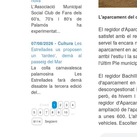
nova
L'Associació Municipal
Social Club de Fans dels
L'aparcament del c
60's, 70's i 80's de
Palamós ha
El regidor d'Apar
experimentat...
satisfet amb el 
servei fa encara n
07/08/2026 - Cultura
Les
aparcament en aqu
Estrellades us proposen
un 'tardeo', demà al
arribi l'estiu i l
passeig del Mar
l'últim Ple munici
La colla carnavalesca
palamosina Les
El regidor Bachi
Estrellades farà demà
d'aparcament en 
dissabte la tercera edició
descongestionat 
del...
però, és hivern i
regidor d'Aparca
Enrere
1
2
3
4
ampliació de l'ap
5
6
7
8
9
10
…
a unes 600. L'al
9114
Següent
vehicles. Escolte