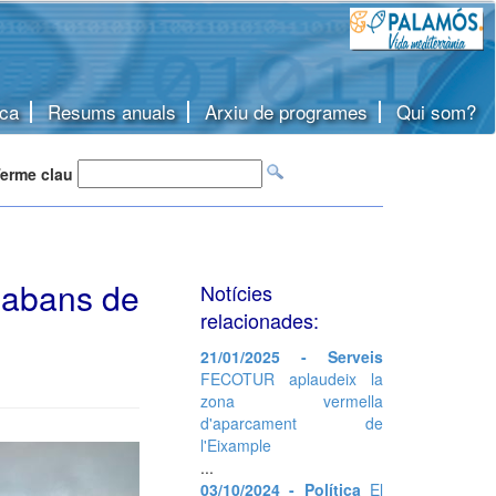
ca
Resums anuals
Arxiu de programes
Qui som?
erme clau
 abans de
Notícies
relacionades:
21/01/2025 - Serveis
FECOTUR aplaudeix la
zona vermella
d'aparcament de
l'Eixample
...
03/10/2024 - Política
El