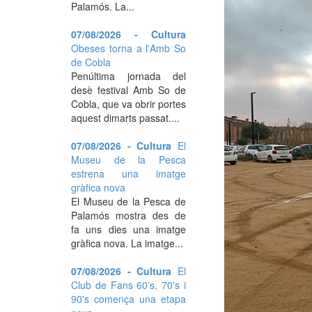
Palamós. La...
07/08/2026 - Cultura
Obeses torna a l'Amb So
de Cobla
Penúltima jornada del
desè festival Amb So de
Cobla, que va obrir portes
aquest dimarts passat....
07/08/2026 - Cultura
El
Museu de la Pesca
estrena una imatge
gràfica nova
El Museu de la Pesca de
Palamós mostra des de
fa uns dies una imatge
gràfica nova. La imatge...
07/08/2026 - Cultura
El
Club de Fans 60's, 70's i
90's comença una etapa