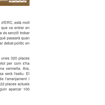
p d'ERC, està molt
 que va entrar en
a és senzill trobar
s què passarà quan
ar debat polític en
t unes 320 places
etot per com s'ha
na vermella. Ara,
a serà l'estiu. El
s l'arranjament i
422 places actuals
uguin aparcar 100