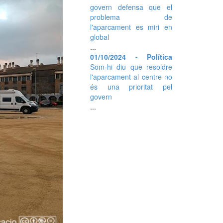
govern defensa que el
problema de
l'aparcament es miri en
global
...
01/10/2024 - Política
Som-hi diu que resoldre
l'aparcament al centre no
és una prioritat pel
govern
...