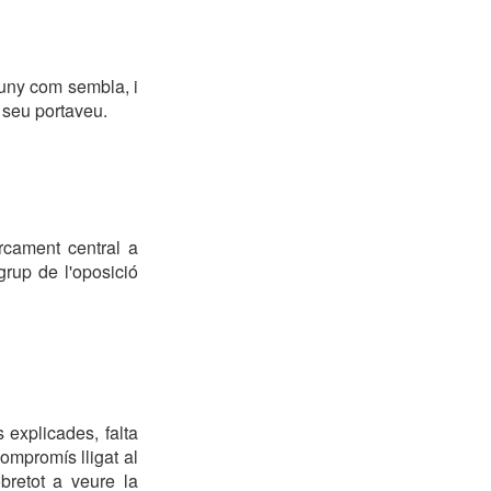
luny com sembla, i
 seu portaveu.
rcament central a
grup de l'oposició
 explicades, falta
ompromís lligat al
bretot a veure la