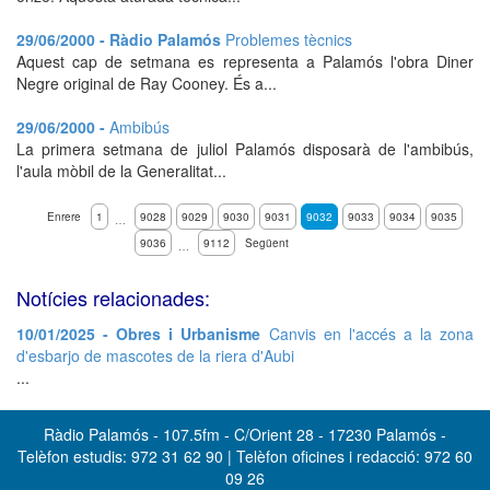
29/06/2000 - Ràdio Palamós
Problemes tècnics
Aquest cap de setmana es representa a Palamós l'obra Diner
Negre original de Ray Cooney. És a...
29/06/2000 -
Ambibús
La primera setmana de juliol Palamós disposarà de l'ambibús,
l'aula mòbil de la Generalitat...
Enrere
1
9028
9029
9030
9031
9032
9033
9034
9035
…
9036
9112
Següent
…
Notícies relacionades:
10/01/2025 - Obres i Urbanisme
Canvis en l'accés a la zona
d'esbarjo de mascotes de la riera d'Aubi
...
Ràdio Palamós - 107.5fm - C/Orient 28 - 17230 Palamós -
Telèfon estudis: 972 31 62 90 | Telèfon oficines i redacció: 972 60
09 26