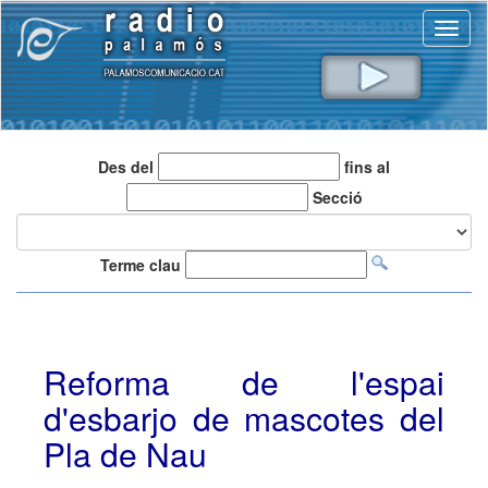
Toggl
naviga
Des del
fins al
Secció
Terme clau
Reforma de l'espai
d'esbarjo de mascotes del
Pla de Nau