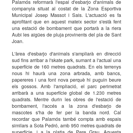
Palamós reformarà l'espai d'esbarjo d'animals de
companyia situat al costat de la Zona Esportiva
Municipal Josep Massot i Sais. L'actuació es fa
aprofitant que en aquest mateix sector s'està fent
una estació de bombament que portarà a la riera
Aubi les aigües de pluja provinents del pla de Sant
Joan.
L'àrea d'esbarjo d'animals s'ampliarà en direcció
sud fins arribar a l'skate park, sumant a l'actual una
superfície de 160 metres quadrats. En els terrenys
nous hi haurà una zona arbrada, amb bancs,
papereres i una font nova perquè hi puguin beure
els gossos. Amb l'ampliació, el parc perimetrat
arribarà a una superfície global de 1.230 metres
quadrats. Mentre durin les obres de l'estació de
bombament, l'accés a la zona d'esbarjo de
mascotes s'ha de fer per la banda nord. Cal
recordar que Palamós també compta amb espais
similars a Sota Pedró, amb 950 metres quadrats de
superfície, i a la platja de Pere Grau. Aquesta