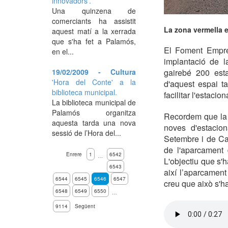
innovadors'.
Una quinzena de
comerciants ha assistit
La zona vermella es
aquest matí a la xerrada
que s'ha fet a Palamós,
El Foment Empre
en el...
implantació de l
19/02/2009 - Cultura
gairebé 200 esta
'Hora del Conte' a la
d'aquest espai ta
biblioteca municipal.
facilitar l'estacio
La biblioteca municipal de
Palamós organitza
Recordem que la 
aquesta tarda una nova
noves d'estacion
sessió de l’Hora del...
Setembre i de Cat
de l'aparcament 
Enrere
1
6542
…
L'objectiu que s'
6543
així l’aparcamen
6544
6545
6546
6547
creu que això s'h
6548
6549
6550
…
9114
Següent