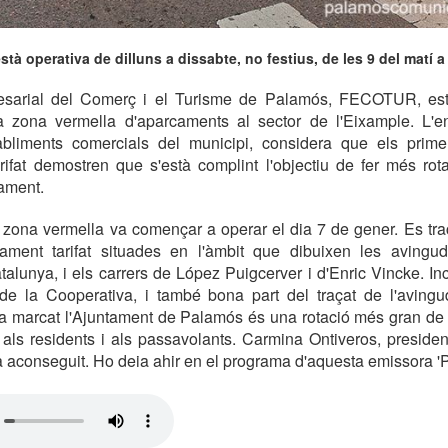
tà operativa de dilluns a dissabte, no festius, de les 9 del matí a 
sarial del Comerç i el Turisme de Palamós, FECOTUR, està
a zona vermella d'aparcaments al sector de l'Eixample. L'en
bliments comercials del municipi, considera que els primers
rifat demostren que s'està complint l'objectiu de fer més rot
nament.
zona vermella va començar a operar el dia 7 de gener. Es tra
ament tarifat situades en l'àmbit que dibuixen les aving
alunya, i els carrers de López Puigcerver i d'Enric Vincke. In
de la Cooperativa, i també bona part del traçat de l'aving
ha marcat l'Ajuntament de Palamós és una rotació més gran de v
t als residents i als passavolants. Carmina Ontiveros, presi
a aconseguit. Ho deia ahir en el programa d'aquesta emissora 'P