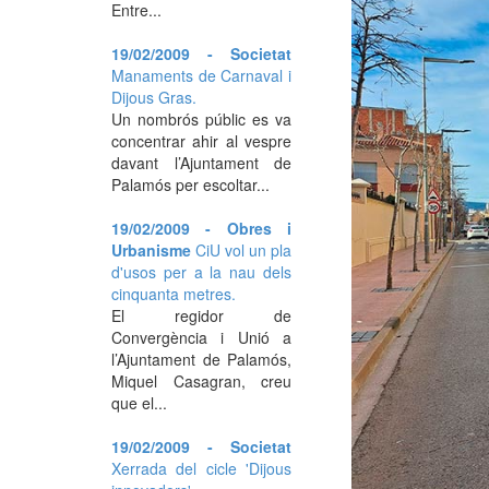
Entre...
19/02/2009 - Societat
Manaments de Carnaval i
Dijous Gras.
Un nombrós públic es va
concentrar ahir al vespre
davant l’Ajuntament de
Palamós per escoltar...
19/02/2009 - Obres i
Urbanisme
CiU vol un pla
d'usos per a la nau dels
cinquanta metres.
El regidor de
Convergència i Unió a
l’Ajuntament de Palamós,
Miquel Casagran, creu
que el...
19/02/2009 - Societat
Xerrada del cicle 'Dijous