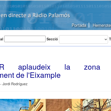
Portada
Hemerote
 al
Secció
T
R aplaudeix la zona v
ment de l'Eixample
- Jordi Rodríguez