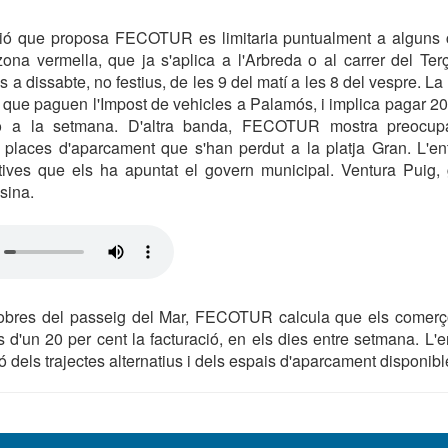
ció que proposa FECOTUR es limitaria puntualment a alguns 
ona vermella, que ja s'aplica a l'Arbreda o al carrer del Ter
s a dissabte, no festius, de les 9 del matí a les 8 del vespre. La 
s que paguen l'Impost de vehicles a Palamós, i implica pagar 20
o a la setmana. D'altra banda, FECOTUR mostra preocup
places d'aparcament que s'han perdut a la platja Gran. L'enti
tives que els ha apuntat el govern municipal. Ventura Puig, g
sina.
 obres del passeig del Mar, FECOTUR calcula que els comerç
 d'un 20 per cent la facturació, en els dies entre setmana. L'e
 dels trajectes alternatius i dels espais d'aparcament disponibl