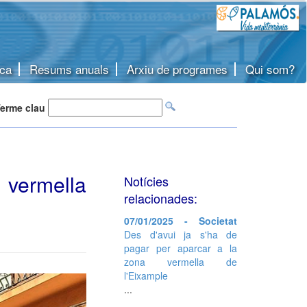
ca
Resums anuals
Arxiu de programes
Qui som?
erme clau
ermella
Notícies
relacionades:
07/01/2025 - Societat
Des d'avui ja s'ha de
pagar per aparcar a la
zona vermella de
l'Eixample
...