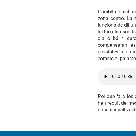
L'àmbit d'amplia
zona centre. La z
funciona de dillun
inclou els usuari
dia o bé 1 eur
compensaran les 
possibles alterna
comercial palamo
Pel que fa a les
han reduït de més
bona senyalització