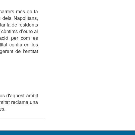
carrers més de la
ç dels Napolitans,
tarifa de residents
 cèntims d’euro al
ació per com es
tat confia en les
erent de l'entitat
os d'aquest àmbit
ntitat reclama una
es.