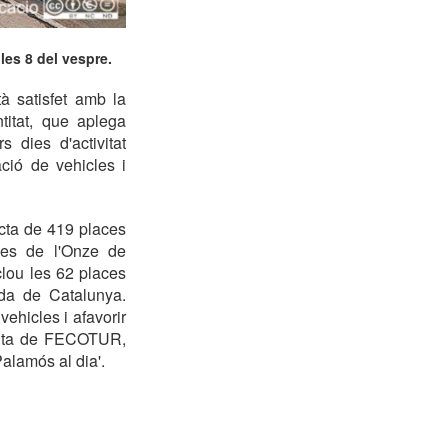
les 8 del vespre.
 satisfet amb la
titat, que aplega
 dies d'activitat
ació de vehicles i
cta de 419 places
udes de l'Onze de
clou les 62 places
uda de Catalunya.
ehicles i afavorir
denta de FECOTUR,
alamós al dia'.