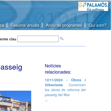
ca
Resums anuals
Arxiu de programes
Qui som?
erme clau
passeig
Notícies
relacionades:
12/11/2024 - Obres i
Urbanisme
Comencen
les obres de reforma del
passeig del Mar
...