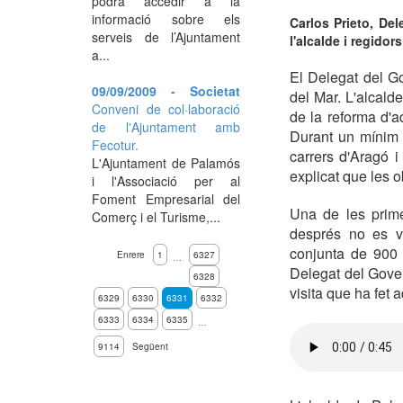
podrà accedir a la
informació sobre els
Carlos Prieto, De
serveis de l’Ajuntament
l'alcalde i regidor
a...
El Delegat del Go
09/09/2009 - Societat
del Mar. L'alcald
Conveni de col·laboració
de la reforma d'
de l'Ajuntament amb
Durant un mínim 
Fecotur.
carrers d'Aragó i
L'Ajuntament de Palamós
explicat que les o
i l'Associació per al
Foment Empresarial del
Una de les prime
Comerç i el Turisme,...
després no es ve
conjunta de 900 m
Enrere
1
6327
…
Delegat del Gover
6328
visita que ha fet 
6329
6330
6331
6332
6333
6334
6335
…
9114
Següent