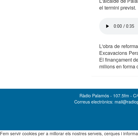
L'alcalde de Pala
el termini previst.
L'obra de reform
Excavacions Peraf
El finançament de
milions en forma 
Ràdio Palamós - 107.5fm - C/O
Correus electrònics: mail@radi
Fem servir cookies per a millorar els nostres serveis, cerques i info