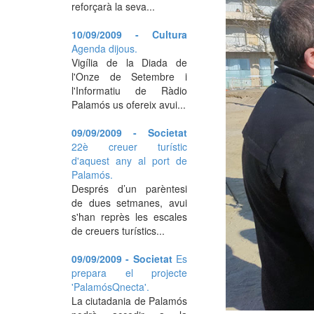
reforçarà la seva...
10/09/2009 - Cultura
Agenda dijous.
Vigília de la Diada de
l'Onze de Setembre i
l'Informatiu de Ràdio
Palamós us ofereix avui...
09/09/2009 - Societat
22è creuer turístic
d'aquest any al port de
Palamós.
Després d’un parèntesi
de dues setmanes, avui
s'han reprès les escales
de creuers turístics...
09/09/2009 - Societat
Es
prepara el projecte
'PalamósQnecta'.
La ciutadania de Palamós