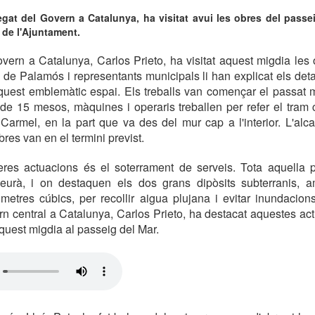
legat del Govern a Catalunya, ha visitat avui les obres del pass
s de l'Ajuntament.
vern a Catalunya, Carlos Prieto, ha visitat aquest migdia les
e de Palamós i representants municipals li han explicat els det
aquest emblemàtic espai. Els treballs van començar el passat
de 15 mesos, màquines i operaris treballen per refer el tram 
 Carmel, en la part que va des del mur cap a l'interior. L'alc
bres van en el termini previst.
res actuacions és el soterrament de serveis. Tota aquella p
urà, i on destaquen els dos grans dipòsits subterranis, 
etres cúbics, per recollir aigua plujana i evitar inundacion
n central a Catalunya, Carlos Prieto, ha destacat aquestes act
aquest migdia al passeig del Mar.