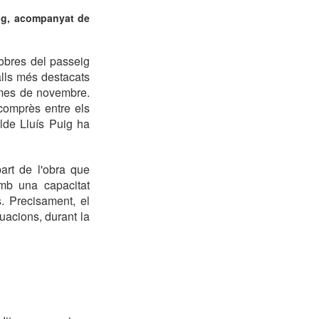
eig, acompanyat de
 obres del passeig
alls més destacats
 mes de novembre.
comprès entre els
alde Lluís Puig ha
art de l'obra que
amb una capacitat
s. Precisament, el
uacions, durant la