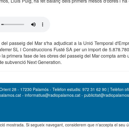
mós, Lluís Puig, ha fet balanç dels primers mesos d'obres i ha
a del passeig del Mar s'ha adjudicat a la Unió Temporal d'Emp
errer SL i Construccions Fusté SA per un import de 5.878.780
 la primera fase de les obres del passeig del Mar compta amb 
de subvenció Next Generation.
rient 28 - 17230 Palamós - Telèfon estudis: 972 31 62 90 | Telèfon ofi
opalamos.cat - informatius@radiopalamos.cat - publicitat@radiopalamo
rmació mostrada. Si segueix navegant, considerem que n'accepta el seu 