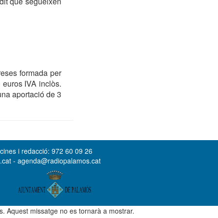
 dit que segueixen
reses formada per
 euros IVA inclòs.
una aportació de 3
cines i redacció: 972 60 09 26
s.cat - agenda@radiopalamos.cat
ús. Aquest missatge no es tornarà a mostrar.