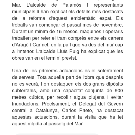
Mar. L'alcalde de Palamós i representants
municipals li han explicat els detalls més destacats
de la reforma d'aquest emblemàtic espai. Els
treballs van començar el passat mes de novembre.
Durant un mínim de 15 mesos, màquines i operaris
treballen per refer el tram comprès entre els carrers
d'Aragó i Carmel, en la part que va des del mur cap
a l'interior. L'alcalde Lluís Puig ha explicat que les
obres van en el termini previst.
Una de les primeres actuacions és el soterrament
de serveis. Tota aquella part de l'obra que després
no es veurà, i on destaquen els dos grans dipòsits
subterranis, amb una capacitat conjunta de 900
metres cúbics, per recollir aigua plujana i evitar
inundacions. Precisament, el Delegat del Govern
central a Catalunya, Carlos Prieto, ha destacat
aquestes actuacions, durant la visita que ha fet
aquest migdia al passeig del Mar.