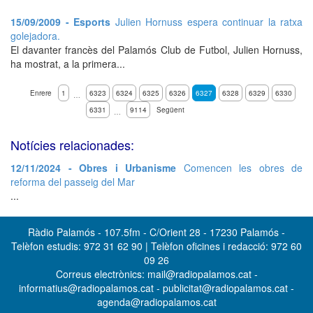
15/09/2009 - Esports
Julien Hornuss espera continuar la ratxa
golejadora.
El davanter francès del Palamós Club de Futbol, Julien Hornuss,
ha mostrat, a la primera...
Enrere
1
6323
6324
6325
6326
6327
6328
6329
6330
…
6331
9114
Següent
…
Notícies relacionades:
12/11/2024 - Obres i Urbanisme
Comencen les obres de
reforma del passeig del Mar
...
Ràdio Palamós - 107.5fm - C/Orient 28 - 17230 Palamós -
Telèfon estudis: 972 31 62 90 | Telèfon oficines i redacció: 972 60
09 26
Correus electrònics: mail@radiopalamos.cat -
informatius@radiopalamos.cat - publicitat@radiopalamos.cat -
agenda@radiopalamos.cat