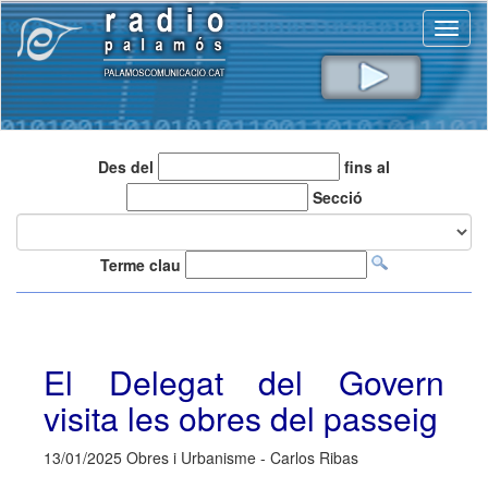
Toggl
naviga
Des del
fins al
Secció
Terme clau
El Delegat del Govern
visita les obres del passeig
13/01/2025 Obres i Urbanisme - Carlos Ribas