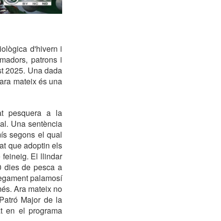
ològica d'hivern i
rmadors, patrons i
est 2025. Una dada
 ara mateix és una
at pesquera a la
ual. Una sentència
ís segons el qual
at que adoptin els
eineig. El llindar
80 dies de pesca a
ssegament palamosí
més. Ara mateix no
Patró Major de la
at en el programa