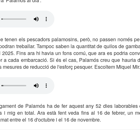
a 'Palamós al dia'.
ue tenen els pescadors palamosins, però, no passen només pe
 podran treballar. Tampoc saben la quantitat de quilos de gamb
el 2025. Fins ara hi havia un fons comú, que ara es podria conv
er a cada embarcació. Si és el cas, Palamós creu que hauria d
 mesures de reducció de l'esforç pesquer. Escoltem Miquel Mir
segament de Palamós ha de fer aquest any 52 dies laborables d
i mig en total. Ara està fent veda fins al 16 de febrer, un m
amat entre el 16 d'octubre i el 16 de novembre.