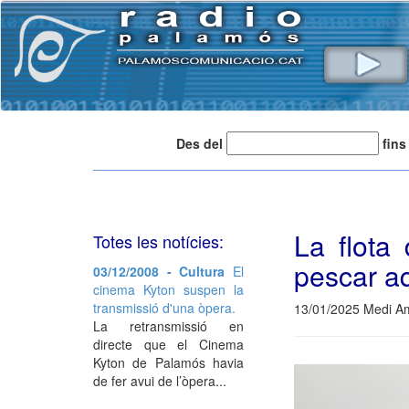
Des del
fins
La flota
Totes les notícies:
pescar a
03/12/2008 - Cultura
El
cinema Kyton suspen la
transmissió d'una òpera.
13/01/2025 Medi Am
La retransmissió en
directe que el Cinema
Kyton de Palamós havia
de fer avui de l’òpera...