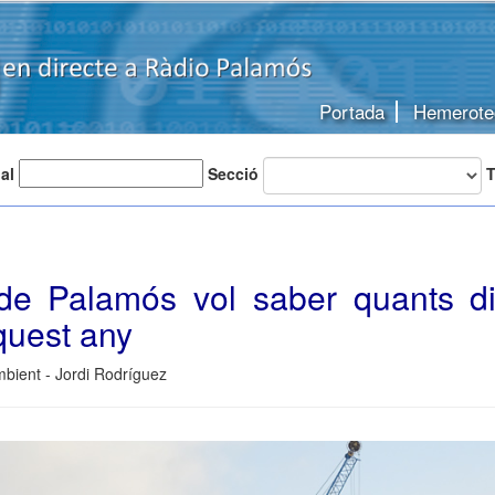
Portada
Hemerote
 al
Secció
T
 de Palamós vol saber quants d
quest any
bient - Jordi Rodríguez