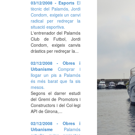
03/12/2008 - Esports
El
tècnic del Palamós, Jordi
Condom, exigeix un canvi
radical per redreçar la
situació esportiva.
L'entrenador del Palamós
Club de Futbol, Jordi
Condom, exigeix canvis
dràstics per redreçar la...
02/12/2008 - Obres i
Urbanisme
Comprar i
llogar un pis a Palamós
és més barat que fa sis
mesos.
Segons el darrer estudi
del Gremi de Promotors i
Constructors i del Col·legi
API de Girona,...
02/12/2008 - Obres i
Urbanisme
Palamós