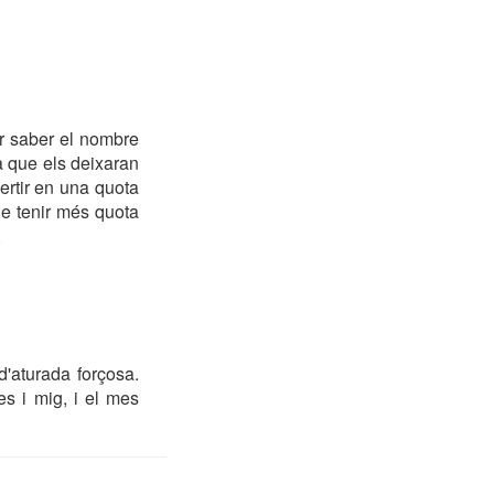
r saber el nombre
a que els deixaran
ertir en una quota
e tenir més quota
.
'aturada forçosa.
es i mig, i el mes