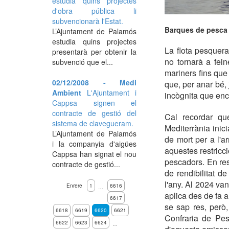
estudia quins projectes
d'obra pública li
subvencionarà l'Estat.
Barques de pesca 
L’Ajuntament de Palamós
estudia quins projectes
La flota pesquera
presentarà per obtenir la
no tornarà a fein
subvenció que el...
mariners fins que
02/12/2008 - Medi
que, per anar bé, 
Ambient
L'Ajuntament i
incògnita que enca
Cappsa signen el
contracte de gestió del
Cal recordar qu
sistema de clavegueram.
Mediterrània inic
L’Ajuntament de Palamós
de mort per a l'
i la companyia d'aigües
aquestes restricc
Cappsa han signat el nou
pescadors. En res
contracte de gestió...
de rendibilitat d
l'any. Al 2024 va
Enrere
1
6616
…
aplica des de fa 
6617
se sap res, però
6618
6619
6620
6621
Confraria de Pes
6622
6623
6624
…