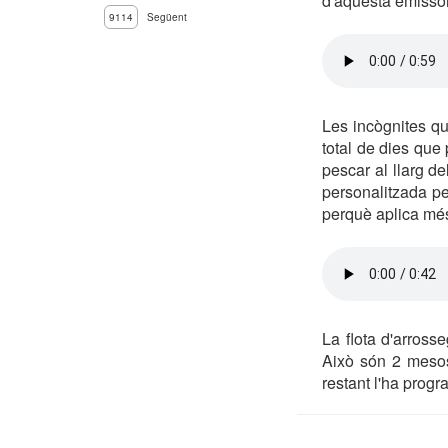
d'aquesta emissor
9114
Següent
Les incògnites q
total de dies que
pescar al llarg d
personalitzada p
perquè aplica més
La flota d'arros
Això són 2 mesos 
restant l'ha progr