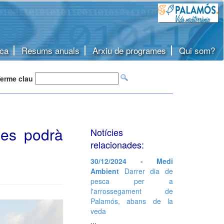
ca
Resums anuals
Arxiu de programes
Qui som?
erme clau
ies podrà
Notícies
relacionades:
30/12/2024 - Medi
Ambient
Darrer dia de
pesca per a
l'arrossegament de
Palamós, abans de la
veda
...