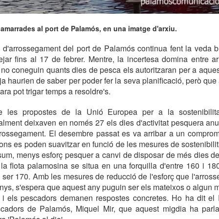
amarrades al port de Palamós, en una imatge d'arxiu.
 d'arrossegament del port de Palamós continua fent la veda bi
ejar fins al 17 de febrer. Mentre, la incertesa domina entre a
 no coneguin quants dies de pesca els autoritzaran per a aqu
ja haurien de saber per poder fer la seva planificació, però que
ra pot trigar temps a resoldre's.
e les propostes de la Unió Europea per a la sostenibilit
ialment deixaven en només 27 els dies d'activitat pesquera an
arrossegament. El desembre passat es va arribar a un comprom
ions es poden suavitzar en funció de les mesures de sostenibilit
um, menys esforç pesquer a canvi de disposar de més dies de f
e la flota palamosina se situa en una forquilla d'entre 160 i 1
n ser 170. Amb les mesures de reducció de l'esforç que l'arro
anys, s'espera que aquest any puguin ser els mateixos o algun 
, i els pescadors demanen respostes concretes. Ho ha dit el 
cadors de Palamós, Miquel Mir, que aquest migdia ha parl