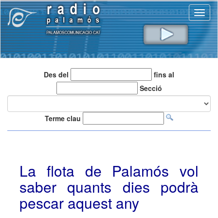
Toggl
naviga
Des del
fins al
Secció
Terme clau
La flota de Palamós vol
saber quants dies podrà
pescar aquest any