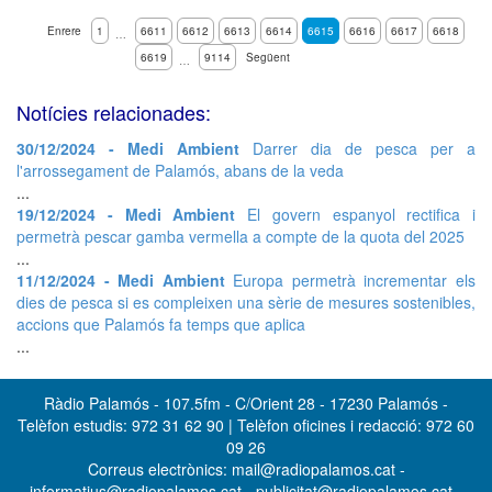
Enrere
1
6611
6612
6613
6614
6615
6616
6617
6618
…
6619
9114
Següent
…
Notícies relacionades:
30/12/2024 - Medi Ambient
Darrer dia de pesca per a
l'arrossegament de Palamós, abans de la veda
...
19/12/2024 - Medi Ambient
El govern espanyol rectifica i
permetrà pescar gamba vermella a compte de la quota del 2025
...
11/12/2024 - Medi Ambient
Europa permetrà incrementar els
dies de pesca si es compleixen una sèrie de mesures sostenibles,
accions que Palamós fa temps que aplica
...
Ràdio Palamós - 107.5fm - C/Orient 28 - 17230 Palamós -
Telèfon estudis: 972 31 62 90 | Telèfon oficines i redacció: 972 60
09 26
Correus electrònics: mail@radiopalamos.cat -
informatius@radiopalamos.cat - publicitat@radiopalamos.cat -