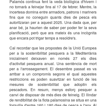
Palamós continua fent la veda biològica d'hivern i
no tornarà a feinejar fins al 17 de febrer. Mentre, la
incertesa domina entre armadors, patrons i mariners
fins que no coneguin quants dies de pesca els
autoritzaran per a aquest 2025. Una dada que, per
anar bé, ja haurien de saber per poder fer la seva
planificació, però que ara mateix és una incògnita
que encara pot trigar temps a resoldre's.
Cal recordar que les propostes de la Unió Europea
per a la sostenibilitat pesquera a la Mediterrània
inicialment deixaven en només 27 els dies
d'activitat pesquera anual. Una sentència de mort
per a l'arrossegament. El desembre passat es va
arribar a un compromís segons el qual aquestes
restriccions es poden suavitzar en funció de les
mesures de sostenibilitat que adoptin els
pescadors. En resum, menys esforç pesquer a
canvi de disposar de més dies de feineig. El llindar
de rendibilitat de la flota palamosina se situa en una
forquilla d'entre 160 i 180 dies de pesca a l'any. Al