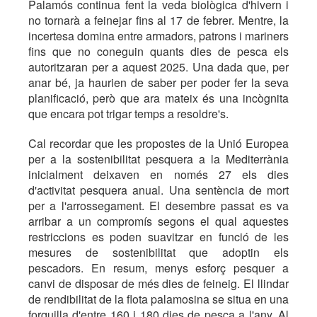
Palamós continua fent la veda biològica d'hivern i
no tornarà a feinejar fins al 17 de febrer. Mentre, la
incertesa domina entre armadors, patrons i mariners
fins que no coneguin quants dies de pesca els
autoritzaran per a aquest 2025. Una dada que, per
anar bé, ja haurien de saber per poder fer la seva
planificació, però que ara mateix és una incògnita
que encara pot trigar temps a resoldre's.
Cal recordar que les propostes de la Unió Europea
per a la sostenibilitat pesquera a la Mediterrània
inicialment deixaven en només 27 els dies
d'activitat pesquera anual. Una sentència de mort
per a l'arrossegament. El desembre passat es va
arribar a un compromís segons el qual aquestes
restriccions es poden suavitzar en funció de les
mesures de sostenibilitat que adoptin els
pescadors. En resum, menys esforç pesquer a
canvi de disposar de més dies de feineig. El llindar
de rendibilitat de la flota palamosina se situa en una
forquilla d'entre 160 i 180 dies de pesca a l'any. Al