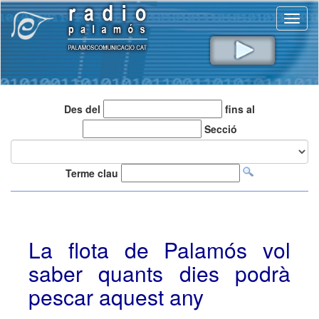
Toggl
naviga
Des del
fins al
Secció
Terme clau
La flota de Palamós vol
saber quants dies podrà
pescar aquest any