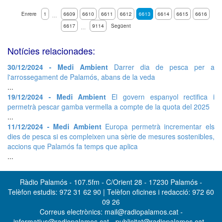
Enrere
1
6609
6610
6611
6612
6613
6614
6615
6616
…
6617
9114
Següent
…
Notícies relacionades:
30/12/2024 - Medi Ambient
Darrer dia de pesca per a
l'arrossegament de Palamós, abans de la veda
...
19/12/2024 - Medi Ambient
El govern espanyol rectifica i
permetrà pescar gamba vermella a compte de la quota del 2025
...
11/12/2024 - Medi Ambient
Europa permetrà incrementar els
dies de pesca si es compleixen una sèrie de mesures sostenibles,
accions que Palamós fa temps que aplica
...
Ràdio Palamós - 107.5fm - C/Orient 28 - 17230 Palamós -
Telèfon estudis: 972 31 62 90 | Telèfon oficines i redacció: 972 60
09 26
Correus electrònics: mail@radiopalamos.cat -
informatius@radiopalamos.cat - publicitat@radiopalamos.cat -