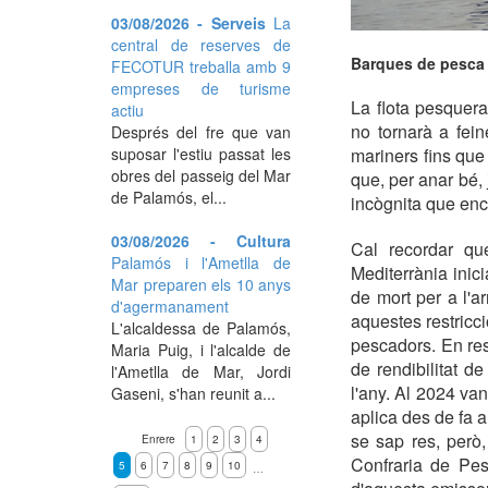
03/08/2026 - Serveis
La
central de reserves de
Barques de pesca 
FECOTUR treballa amb 9
empreses de turisme
La flota pesquera
actiu
no tornarà a fein
Després del fre que van
suposar l'estiu passat les
mariners fins que
obres del passeig del Mar
que, per anar bé, 
de Palamós, el...
incògnita que enca
03/08/2026 - Cultura
Cal recordar qu
Palamós i l'Ametlla de
Mediterrània inic
Mar preparen els 10 anys
de mort per a l'
d'agermanament
aquestes restricc
L'alcaldessa de Palamós,
pescadors. En res
Maria Puig, i l'alcalde de
de rendibilitat d
l'Ametlla de Mar, Jordi
l'any. Al 2024 va
Gaseni, s'han reunit a...
aplica des de fa 
se sap res, però
Enrere
1
2
3
4
Confraria de Pes
5
6
7
8
9
10
…