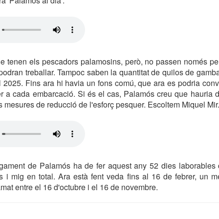
a 'Palamós al dia'.
ue tenen els pescadors palamosins, però, no passen només pe
 podran treballar. Tampoc saben la quantitat de quilos de gamb
el 2025. Fins ara hi havia un fons comú, que ara es podria conv
er a cada embarcació. Si és el cas, Palamós creu que hauria d
 mesures de reducció de l'esforç pesquer. Escoltem Miquel Mir
segament de Palamós ha de fer aquest any 52 dies laborables d
i mig en total. Ara està fent veda fins al 16 de febrer, un m
amat entre el 16 d'octubre i el 16 de novembre.