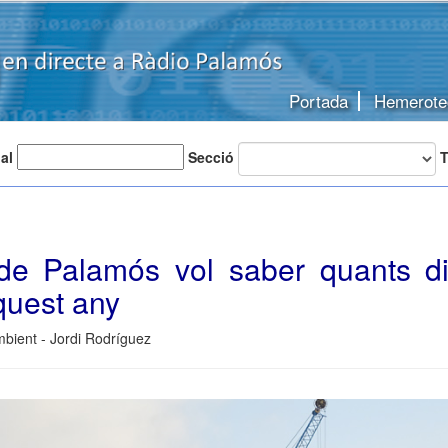
Portada
Hemerote
 al
Secció
T
 de Palamós vol saber quants d
quest any
bient - Jordi Rodríguez