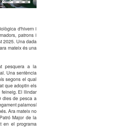
ològica d'hivern i
rmadors, patrons i
est 2025. Una dada
 ara mateix és una
at pesquera a la
ual. Una sentència
ís segons el qual
at que adoptin els
eineig. El llindar
80 dies de pesca a
ssegament palamosí
més. Ara mateix no
Patró Major de la
at en el programa