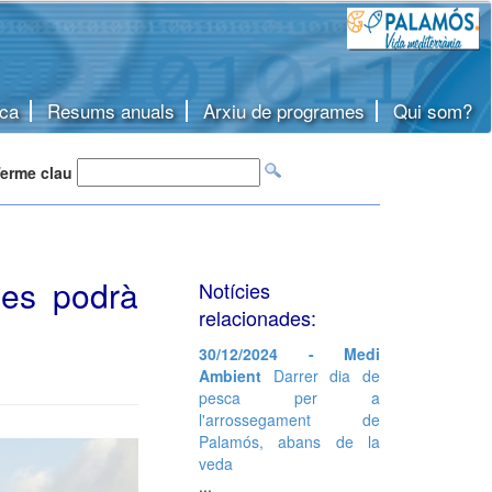
ca
Resums anuals
Arxiu de programes
Qui som?
erme clau
ies podrà
Notícies
relacionades:
30/12/2024 - Medi
Ambient
Darrer dia de
pesca per a
l'arrossegament de
Palamós, abans de la
veda
...