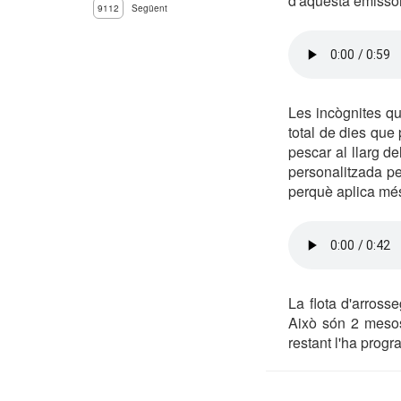
d'aquesta emissor
9112
Següent
Les incògnites q
total de dies que
pescar al llarg d
personalitzada p
perquè aplica més
La flota d'arros
Això són 2 mesos 
restant l'ha progr