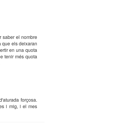
r saber el nombre
a que els deixaran
ertir en una quota
e tenir més quota
.
'aturada forçosa.
es i mig, i el mes